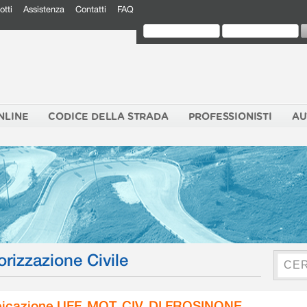
otti
Assistenza
Contatti
FAQ
NLINE
CODICE DELLA STRADA
PROFESSIONISTI
AU
orizzazione Civile
icazione UFF. MOT. CIV. DI FROSINONE