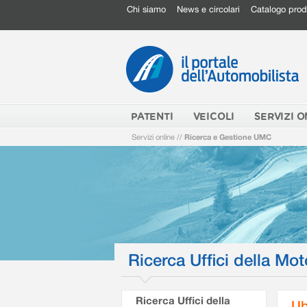
Chi siamo
News e circolari
Catalogo prod
PATENTI
VEICOLI
SERVIZI O
Servizi online
//
Ricerca e Gestione UMC
Ricerca Uffici della Mot
Ricerca Uffici della
Ub