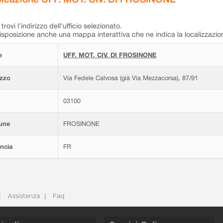
trovi l'indirizzo dell'ufficio selezionato.
isposizione anche una mappa interattiva che ne indica la localizzazio
e
UFF. MOT. CIV. DI FROSINONE
izzo
Via Fedele Calvosa (già Via Mezzacorsa), 87/91
03100
une
FROSINONE
ncia
FR
Assistenza
Faq