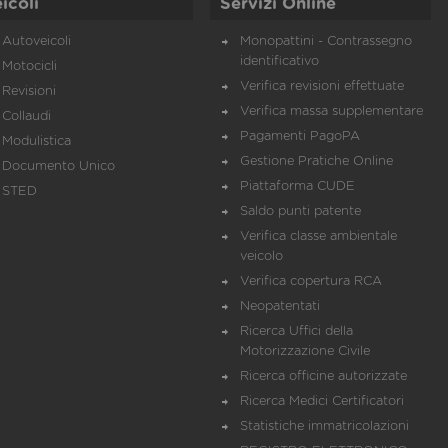
icoli
Servizi Online
Autoveicoli
Monopattini - Contrassegno
identificativo
Motocicli
Verifica revisioni effettuate
Revisioni
Verifica massa supplementare
Collaudi
Pagamenti PagoPA
Modulistica
Gestione Pratiche Online
Documento Unico
Piattaforma CUDE
STED
Saldo punti patente
Verifica classe ambientale
veicolo
Verifica copertura RCA
Neopatentati
Ricerca Uffici della
Motorizzazione Civile
Ricerca officine autorizzate
Ricerca Medici Certificatori
Statistiche immatricolazioni