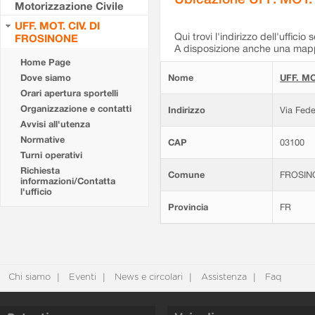
Motorizzazione Civile
UFF. MOT. CIV. DI
Qui trovi l'indirizzo dell'ufficio 
FROSINONE
A disposizione anche una mappa
Home Page
Dove siamo
Nome
UFF. MO
Orari apertura sportelli
Organizzazione e contatti
Indirizzo
Via Fede
Avvisi all'utenza
Normative
CAP
03100
Turni operativi
Richiesta
Comune
FROSIN
informazioni/Contatta
l'ufficio
Provincia
FR
Chi siamo
Eventi
News e circolari
Assistenza
Faq