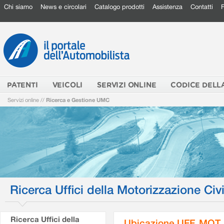
Chi siamo
News e circolari
Catalogo prodotti
Assistenza
Contatti
PATENTI
VEICOLI
SERVIZI ONLINE
CODICE DELL
Servizi online
//
Ricerca e Gestione UMC
Ricerca Uffici della Motorizzazione Civi
Ricerca Uffici della
Ubicazione UFF. MOT.