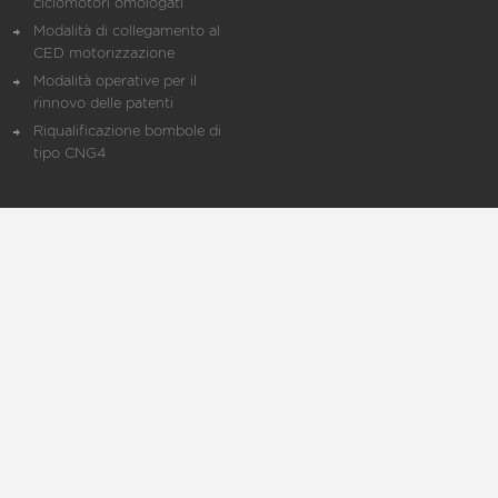
ciclomotori omologati
Modalità di collegamento al
CED motorizzazione
Modalità operative per il
rinnovo delle patenti
Riqualificazione bombole di
tipo CNG4