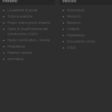
Patenti
Veicoli
La patente di guida
Autoveicoli
Tutte le pratiche
Motocicli
Foglio rosa e prove d’esame
Revisioni
Carta di Qualificazione del
Collaudi
Conducente (CQC)
Modulistica
Medici Certificatori - Novità
Documento Unico
Modulistica
STED
Patente nautica
Normativa