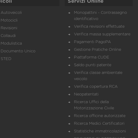
icoli
Servizi Online
Autoveicoli
Monopattini - Contrassegno
identificativo
Motocicli
Verifica revisioni effettuate
Revisioni
Verifica massa supplementare
Collaudi
Pagamenti PagoPA
Modulistica
Gestione Pratiche Online
Documento Unico
Piattaforma CUDE
STED
Saldo punti patente
Verifica classe ambientale
veicolo
Verifica copertura RCA
Neopatentati
Ricerca Uffici della
Motorizzazione Civile
Ricerca officine autorizzate
Ricerca Medici Certificatori
Statistiche immatricolazioni