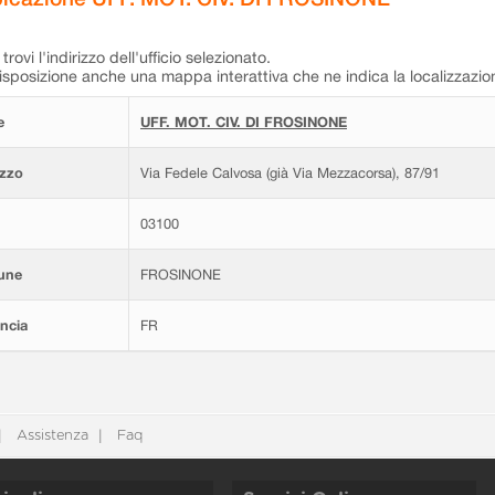
trovi l'indirizzo dell'ufficio selezionato.
isposizione anche una mappa interattiva che ne indica la localizzazio
e
UFF. MOT. CIV. DI FROSINONE
izzo
Via Fedele Calvosa (già Via Mezzacorsa), 87/91
03100
une
FROSINONE
ncia
FR
Assistenza
Faq