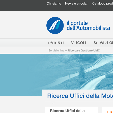
Chi siamo
News e circolari
Catalogo prod
PATENTI
VEICOLI
SERVIZI O
Servizi online
//
Ricerca e Gestione UMC
Ricerca Uffici della Mot
Ricerca Uffici della
Ub