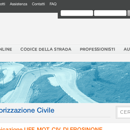
otti
Assistenza
Contatti
FAQ
NLINE
CODICE DELLA STRADA
PROFESSIONISTI
AU
orizzazione Civile
icazione UFF. MOT. CIV. DI FROSINONE