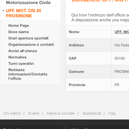
Motorizzazione Civile
UFF. MOT. CIV. DI
Qui trovi l'indirizzo dell'ufficio 
FROSINONE
A disposizione anche una mappa
Home Page
Dove siamo
Nome
UFF. MO
Orari apertura sportelli
Organizzazione e contatti
Indirizzo
Via Fede
Avvisi all'utenza
Normative
CAP
03100
Turni operativi
Richiesta
Comune
FROSIN
informazioni/Contatta
l'ufficio
Provincia
FR
Chi siamo
Eventi
News e circolari
Assistenza
Faq