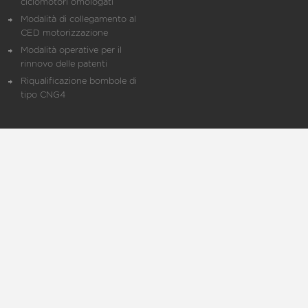
ciclomotori omologati
Modalità di collegamento al
CED motorizzazione
Modalità operative per il
rinnovo delle patenti
Riqualificazione bombole di
tipo CNG4