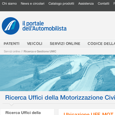
Chi siamo
News e circolari
Catalogo prodotti
Assistenza
Contatti
PATENTI
VEICOLI
SERVIZI ONLINE
CODICE DELL
Servizi online
//
Ricerca e Gestione UMC
Ricerca Uffici della Motorizzazione Civi
Ricerca Uffici della
Ubicazione UFF. MOT.