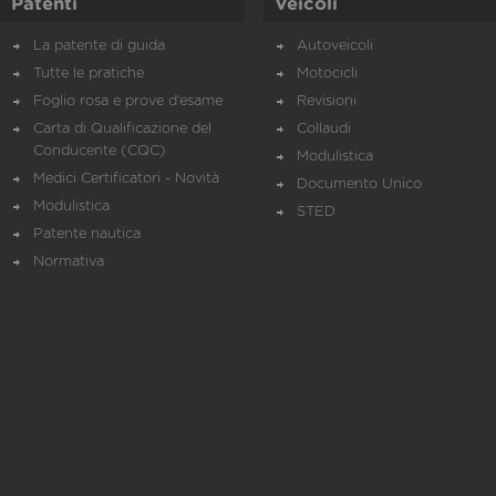
Patenti
Veicoli
La patente di guida
Autoveicoli
Tutte le pratiche
Motocicli
Foglio rosa e prove d’esame
Revisioni
Carta di Qualificazione del
Collaudi
Conducente (CQC)
Modulistica
Medici Certificatori - Novità
Documento Unico
Modulistica
STED
Patente nautica
Normativa