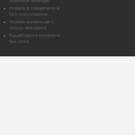
ciclomotori omologati
Modalità di collegamento al
CED motorizzazione
Modalità operative per il
rinnovo delle patenti
Riqualificazione bombole di
tipo CNG4