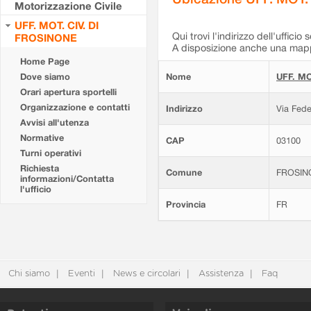
Motorizzazione Civile
UFF. MOT. CIV. DI
Qui trovi l'indirizzo dell'ufficio 
FROSINONE
A disposizione anche una mappa
Home Page
Dove siamo
Nome
UFF. MO
Orari apertura sportelli
Organizzazione e contatti
Indirizzo
Via Fede
Avvisi all'utenza
Normative
CAP
03100
Turni operativi
Richiesta
Comune
FROSIN
informazioni/Contatta
l'ufficio
Provincia
FR
Chi siamo
Eventi
News e circolari
Assistenza
Faq