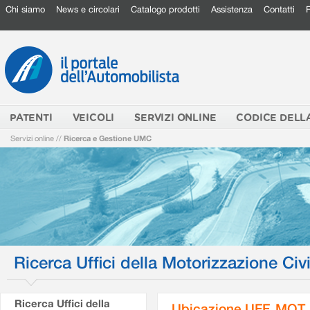
Chi siamo
News e circolari
Catalogo prodotti
Assistenza
Contatti
PATENTI
VEICOLI
SERVIZI ONLINE
CODICE DELL
Servizi online
//
Ricerca e Gestione UMC
Ricerca Uffici della Motorizzazione Civi
Ricerca Uffici della
Ubicazione UFF. MOT.