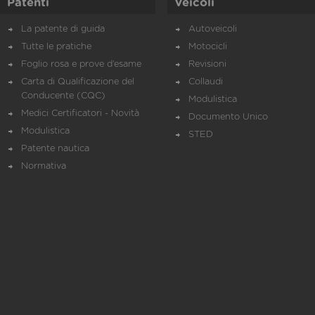
Patenti
Veicoli
La patente di guida
Autoveicoli
Tutte le pratiche
Motocicli
Foglio rosa e prove d’esame
Revisioni
Carta di Qualificazione del
Collaudi
Conducente (CQC)
Modulistica
Medici Certificatori - Novità
Documento Unico
Modulistica
STED
Patente nautica
Normativa