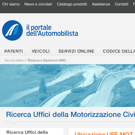
Chi siamo
News e circolari
Catalogo prodotti
Assistenza
Contatti
PATENTI
VEICOLI
SERVIZI ONLINE
CODICE DELL
Servizi online
//
Ricerca e Gestione UMC
Ricerca Uffici della Motorizzazione Civi
Ricerca Uffici della
Ubicazione UFF. MOT.