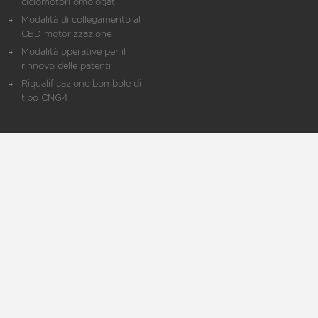
ciclomotori omologati
Modalità di collegamento al
CED motorizzazione
Modalità operative per il
rinnovo delle patenti
Riqualificazione bombole di
tipo CNG4