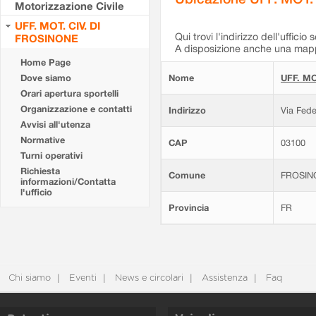
Motorizzazione Civile
UFF. MOT. CIV. DI
Qui trovi l'indirizzo dell'ufficio 
FROSINONE
A disposizione anche una mappa
Home Page
Dove siamo
Nome
UFF. MO
Orari apertura sportelli
Organizzazione e contatti
Indirizzo
Via Fede
Avvisi all'utenza
Normative
CAP
03100
Turni operativi
Richiesta
Comune
FROSIN
informazioni/Contatta
l'ufficio
Provincia
FR
Chi siamo
Eventi
News e circolari
Assistenza
Faq