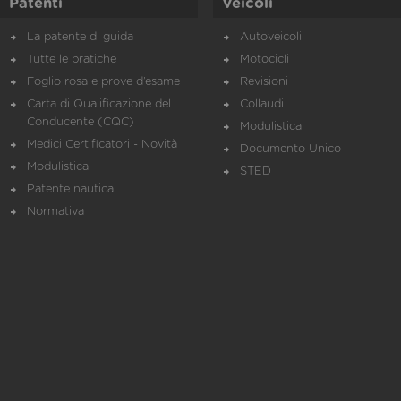
Patenti
Veicoli
La patente di guida
Autoveicoli
Tutte le pratiche
Motocicli
Foglio rosa e prove d’esame
Revisioni
Carta di Qualificazione del
Collaudi
Conducente (CQC)
Modulistica
Medici Certificatori - Novità
Documento Unico
Modulistica
STED
Patente nautica
Normativa