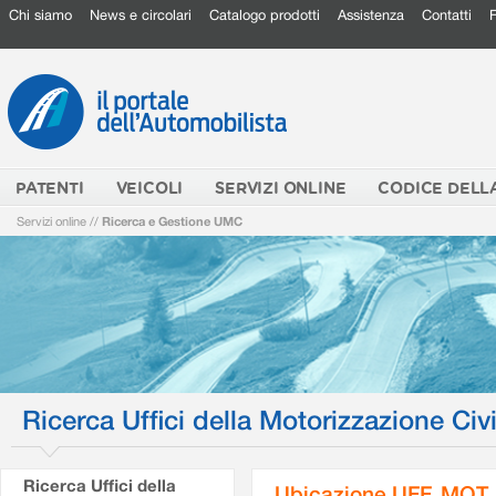
Chi siamo
News e circolari
Catalogo prodotti
Assistenza
Contatti
PATENTI
VEICOLI
SERVIZI ONLINE
CODICE DELL
Servizi online
//
Ricerca e Gestione UMC
Ricerca Uffici della Motorizzazione Civi
Ricerca Uffici della
Ubicazione UFF. MOT.