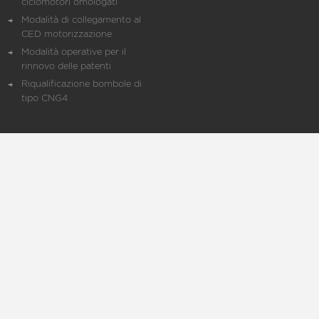
ciclomotori omologati
Modalità di collegamento al
CED motorizzazione
Modalità operative per il
rinnovo delle patenti
Riqualificazione bombole di
tipo CNG4