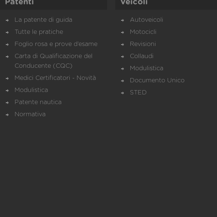
Patenti
Veicoli
La patente di guida
Autoveicoli
Tutte le pratiche
Motocicli
Foglio rosa e prove d’esame
Revisioni
Carta di Qualificazione del
Collaudi
Conducente (CQC)
Modulistica
Medici Certificatori - Novità
Documento Unico
Modulistica
STED
Patente nautica
Normativa