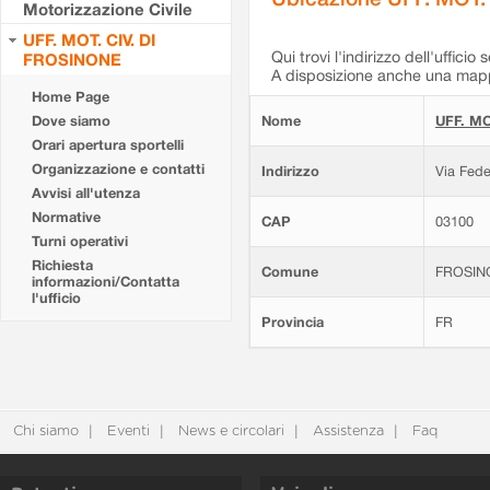
Motorizzazione Civile
UFF. MOT. CIV. DI
Qui trovi l'indirizzo dell'ufficio 
FROSINONE
A disposizione anche una mappa
Home Page
Dove siamo
Nome
UFF. MO
Orari apertura sportelli
Organizzazione e contatti
Indirizzo
Via Fede
Avvisi all'utenza
Normative
CAP
03100
Turni operativi
Richiesta
Comune
FROSIN
informazioni/Contatta
l'ufficio
Provincia
FR
Chi siamo
Eventi
News e circolari
Assistenza
Faq