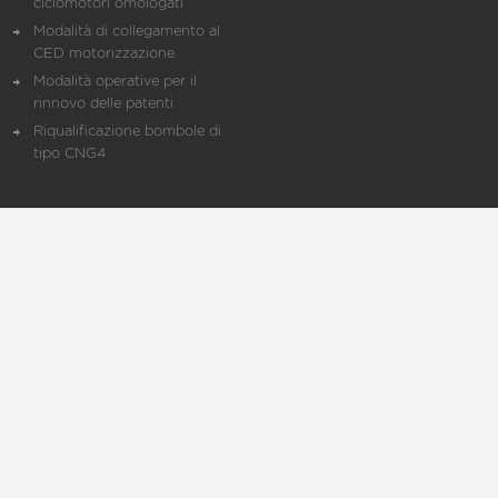
ciclomotori omologati
Modalità di collegamento al
CED motorizzazione
Modalità operative per il
rinnovo delle patenti
Riqualificazione bombole di
tipo CNG4