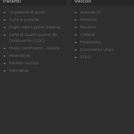
Patenti
Veicoli
La patente di guida
Autoveicoli
Tutte le pratiche
Motocicli
Foglio rosa e prove d’esame
Revisioni
Carta di Qualificazione del
Collaudi
Conducente (CQC)
Modulistica
Medici Certificatori - Novità
Documento Unico
Modulistica
STED
Patente nautica
Normativa