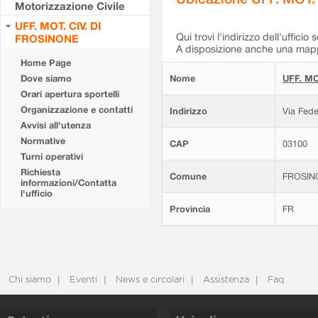
Motorizzazione Civile
UFF. MOT. CIV. DI
Qui trovi l'indirizzo dell'ufficio 
FROSINONE
A disposizione anche una mappa
Home Page
Dove siamo
Nome
UFF. MO
Orari apertura sportelli
Organizzazione e contatti
Indirizzo
Via Fede
Avvisi all'utenza
Normative
CAP
03100
Turni operativi
Richiesta
Comune
FROSIN
informazioni/Contatta
l'ufficio
Provincia
FR
Chi siamo
Eventi
News e circolari
Assistenza
Faq