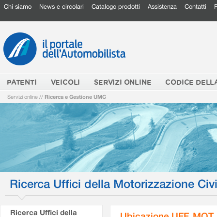
Chi siamo
News e circolari
Catalogo prodotti
Assistenza
Contatti
PATENTI
VEICOLI
SERVIZI ONLINE
CODICE DELL
Servizi online
//
Ricerca e Gestione UMC
Ricerca Uffici della Motorizzazione Civi
Ricerca Uffici della
Ubicazione UFF. MOT.