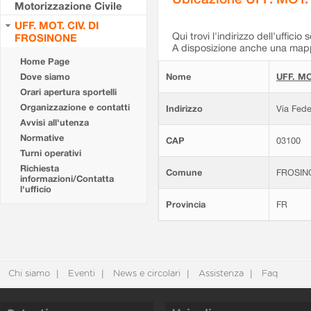
Motorizzazione Civile
UFF. MOT. CIV. DI
Qui trovi l'indirizzo dell'ufficio 
FROSINONE
A disposizione anche una mappa
Home Page
Dove siamo
Nome
UFF. MO
Orari apertura sportelli
Organizzazione e contatti
Indirizzo
Via Fede
Avvisi all'utenza
Normative
CAP
03100
Turni operativi
Richiesta
Comune
FROSIN
informazioni/Contatta
l'ufficio
Provincia
FR
Chi siamo
Eventi
News e circolari
Assistenza
Faq