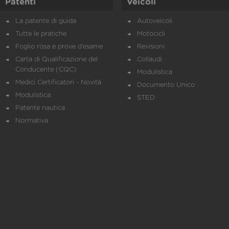
Patenti
Veicoli
La patente di guida
Autoveicoli
Tutte le pratiche
Motocicli
Foglio rosa e prove d’esame
Revisioni
Carta di Qualificazione del
Collaudi
Conducente (CQC)
Modulistica
Medici Certificatori - Novità
Documento Unico
Modulistica
STED
Patente nautica
Normativa