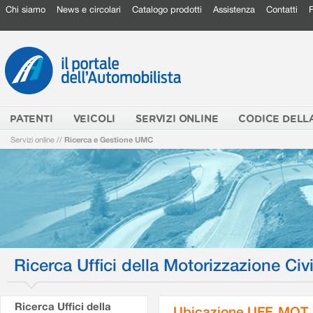
Chi siamo
News e circolari
Catalogo prodotti
Assistenza
Contatti
PATENTI
VEICOLI
SERVIZI ONLINE
CODICE DELL
Servizi online
//
Ricerca e Gestione UMC
Ricerca Uffici della Motorizzazione Civi
Ricerca Uffici della
Ubicazione UFF. MOT.