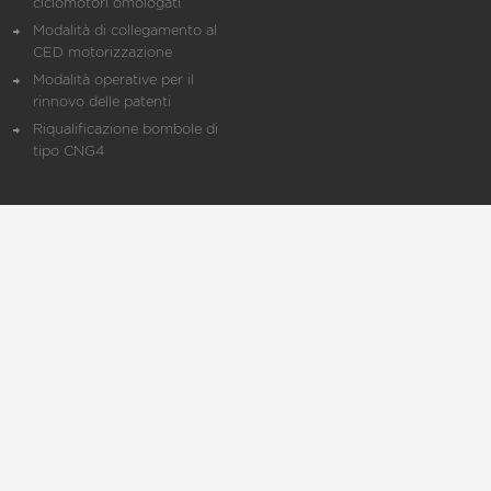
ciclomotori omologati
Modalità di collegamento al
CED motorizzazione
Modalità operative per il
rinnovo delle patenti
Riqualificazione bombole di
tipo CNG4