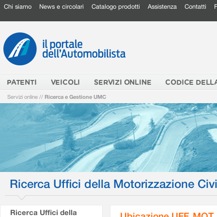
Chi siamo
News e circolari
Catalogo prodotti
Assistenza
Contatti
PATENTI
VEICOLI
SERVIZI ONLINE
CODICE DELL
Servizi online
//
Ricerca e Gestione UMC
Ricerca Uffici della Motorizzazione Civi
Ricerca Uffici della
Ubicazione UFF. MOT.