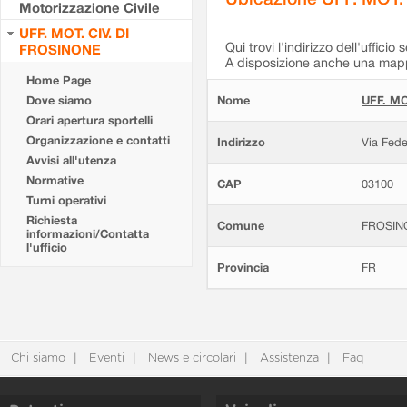
Motorizzazione Civile
UFF. MOT. CIV. DI
Qui trovi l'indirizzo dell'ufficio 
FROSINONE
A disposizione anche una mappa
Home Page
Dove siamo
Nome
UFF. MO
Orari apertura sportelli
Organizzazione e contatti
Indirizzo
Via Fede
Avvisi all'utenza
Normative
CAP
03100
Turni operativi
Richiesta
Comune
FROSIN
informazioni/Contatta
l'ufficio
Provincia
FR
Chi siamo
Eventi
News e circolari
Assistenza
Faq