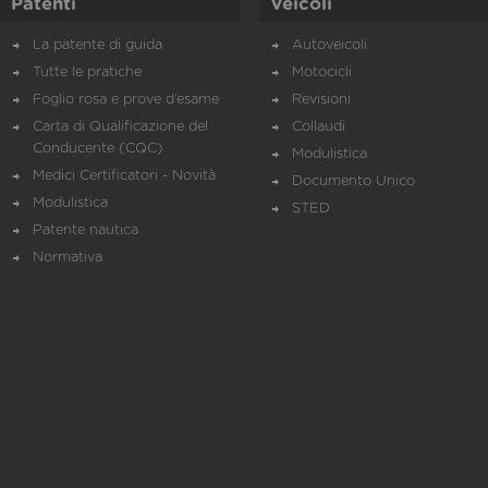
Patenti
Veicoli
La patente di guida
Autoveicoli
Tutte le pratiche
Motocicli
Foglio rosa e prove d’esame
Revisioni
Carta di Qualificazione del
Collaudi
Conducente (CQC)
Modulistica
Medici Certificatori - Novità
Documento Unico
Modulistica
STED
Patente nautica
Normativa