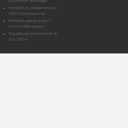
ciclomotori omologati
Modalità di collegamento al
CED motorizzazione
Modalità operative per il
rinnovo delle patenti
Riqualificazione bombole di
tipo CNG4