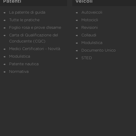
Patenti
Veicoli
La patente di guida
Autoveicoli
Tutte le pratiche
Motocicli
Foglio rosa e prove d’esame
Revisioni
Carta di Qualificazione del
Collaudi
Conducente (CQC)
Modulistica
Medici Certificatori - Novità
Documento Unico
Modulistica
STED
Patente nautica
Normativa