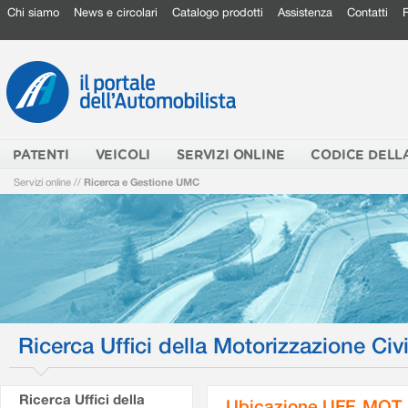
Chi siamo
News e circolari
Catalogo prodotti
Assistenza
Contatti
PATENTI
VEICOLI
SERVIZI ONLINE
CODICE DELL
Servizi online
//
Ricerca e Gestione UMC
Ricerca Uffici della Motorizzazione Civi
Ricerca Uffici della
Ubicazione UFF. MOT.