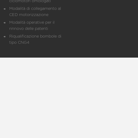
ciclomotori omologati
Modalità di collegamento al
CED motorizzazione
Modalità operative per il
rinnovo delle patenti
Riqualificazione bombole di
tipo CNG4