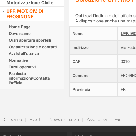
Motorizzazione Civile
UFF. MOT. CIV. DI
Qui trovi l'indirizzo dell'ufficio 
FROSINONE
A disposizione anche una mappa
Home Page
Dove siamo
Nome
UFF. MO
Orari apertura sportelli
Organizzazione e contatti
Indirizzo
Via Fede
Avvisi all'utenza
Normative
CAP
03100
Turni operativi
Richiesta
Comune
FROSIN
informazioni/Contatta
l'ufficio
Provincia
FR
Chi siamo
Eventi
News e circolari
Assistenza
Faq