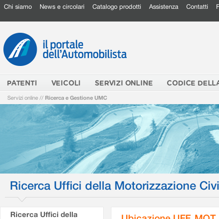
Chi siamo
News e circolari
Catalogo prodotti
Assistenza
Contatti
PATENTI
VEICOLI
SERVIZI ONLINE
CODICE DELL
Servizi online
//
Ricerca e Gestione UMC
Ricerca Uffici della Motorizzazione Civi
Ricerca Uffici della
Ubicazione UFF. MOT.