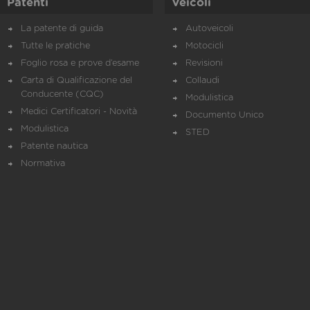
Patenti
Veicoli
La patente di guida
Autoveicoli
Tutte le pratiche
Motocicli
Foglio rosa e prove d’esame
Revisioni
Carta di Qualificazione del
Collaudi
Conducente (CQC)
Modulistica
Medici Certificatori - Novità
Documento Unico
Modulistica
STED
Patente nautica
Normativa