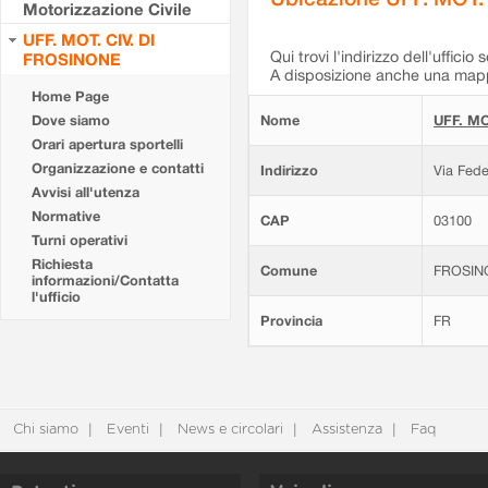
Motorizzazione Civile
UFF. MOT. CIV. DI
Qui trovi l'indirizzo dell'ufficio 
FROSINONE
A disposizione anche una mappa
Home Page
Dove siamo
Nome
UFF. MO
Orari apertura sportelli
Organizzazione e contatti
Indirizzo
Via Fede
Avvisi all'utenza
Normative
CAP
03100
Turni operativi
Richiesta
Comune
FROSIN
informazioni/Contatta
l'ufficio
Provincia
FR
Chi siamo
Eventi
News e circolari
Assistenza
Faq