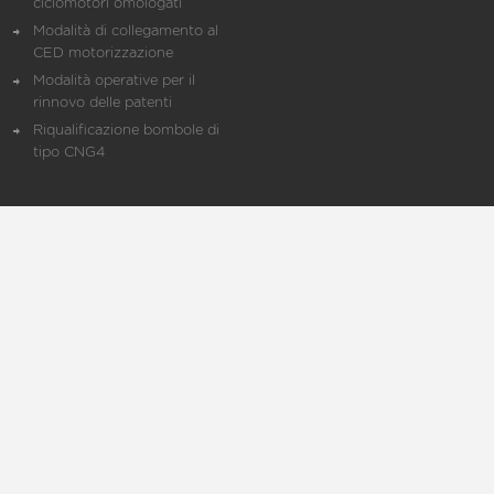
ciclomotori omologati
Modalità di collegamento al
CED motorizzazione
Modalità operative per il
rinnovo delle patenti
Riqualificazione bombole di
tipo CNG4