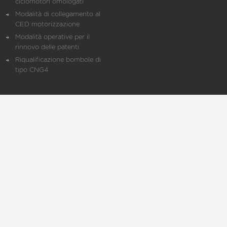
ciclomotori omologati
Modalità di collegamento al
CED motorizzazione
Modalità operative per il
rinnovo delle patenti
Riqualificazione bombole di
tipo CNG4