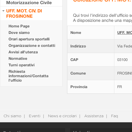
Motorizzazione Civile
UFF. MOT. CIV. DI
Qui trovi l'indirizzo dell'ufficio 
FROSINONE
A disposizione anche una mappa
Home Page
Dove siamo
Nome
UFF. MO
Orari apertura sportelli
Organizzazione e contatti
Indirizzo
Via Fede
Avvisi all'utenza
Normative
CAP
03100
Turni operativi
Richiesta
Comune
FROSIN
informazioni/Contatta
l'ufficio
Provincia
FR
Chi siamo
Eventi
News e circolari
Assistenza
Faq