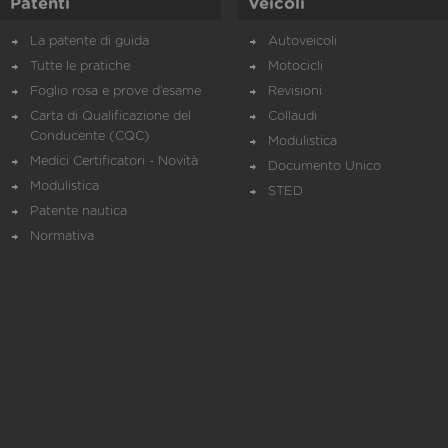
Patenti
Veicoli
La patente di guida
Autoveicoli
Tutte le pratiche
Motocicli
Foglio rosa e prove d’esame
Revisioni
Carta di Qualificazione del
Collaudi
Conducente (CQC)
Modulistica
Medici Certificatori - Novità
Documento Unico
Modulistica
STED
Patente nautica
Normativa