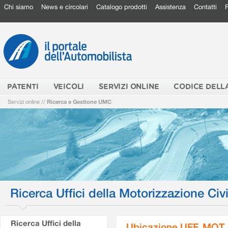
Chi siamo
News e circolari
Catalogo prodotti
Assistenza
Contatti
PATENTI
VEICOLI
SERVIZI ONLINE
CODICE DELL
Servizi online
//
Ricerca e Gestione UMC
Ricerca Uffici della Motorizzazione Civi
Ricerca Uffici della
Ubicazione UFF. MOT.