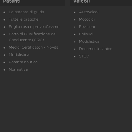
Patenti
Veicoli
La patente di guida
Autoveicoli
Tutte le pratiche
Motocicli
Foglio rosa e prove d’esame
Revisioni
Carta di Qualificazione del
Collaudi
Conducente (CQC)
Modulistica
Medici Certificatori - Novità
Documento Unico
Modulistica
STED
Patente nautica
Normativa