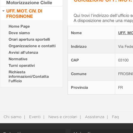
Motorizzazione Civile
UFF. MOT. CIV. DI
Qui trovi l'indirizzo dell'ufficio 
FROSINONE
A disposizione anche una mappa
Home Page
Dove siamo
Nome
UFF. MO
Orari apertura sportelli
Organizzazione e contatti
Indirizzo
Via Fede
Avvisi all'utenza
Normative
CAP
03100
Turni operativi
Richiesta
Comune
FROSIN
informazioni/Contatta
l'ufficio
Provincia
FR
Chi siamo
Eventi
News e circolari
Assistenza
Faq