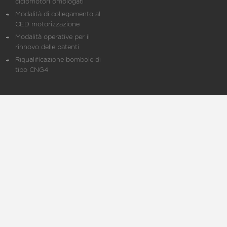
ciclomotori omologati
Modalità di collegamento al
CED motorizzazione
Modalità operative per il
rinnovo delle patenti
Riqualificazione bombole di
tipo CNG4