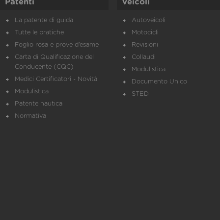
Patenti
Veicoli
La patente di guida
Autoveicoli
Tutte le pratiche
Motocicli
Foglio rosa e prove d’esame
Revisioni
Carta di Qualificazione del
Collaudi
Conducente (CQC)
Modulistica
Medici Certificatori - Novità
Documento Unico
Modulistica
STED
Patente nautica
Normativa