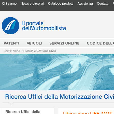
Chi siamo
News e circolari
Catalogo prodotti
Assistenza
Contatti
PATENTI
VEICOLI
SERVIZI ONLINE
CODICE DELL
Servizi online
//
Ricerca e Gestione UMC
Ricerca Uffici della Motorizzazione Civi
Ricerca Uffici della
Ubicazione UFF. MOT.