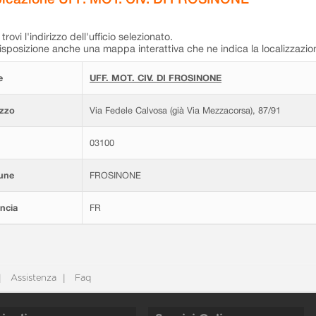
trovi l'indirizzo dell'ufficio selezionato.
isposizione anche una mappa interattiva che ne indica la localizzazio
e
UFF. MOT. CIV. DI FROSINONE
izzo
Via Fedele Calvosa (già Via Mezzacorsa), 87/91
03100
une
FROSINONE
ncia
FR
Assistenza
Faq