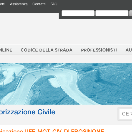
otti
Assistenza
Contatti
FAQ
NLINE
CODICE DELLA STRADA
PROFESSIONISTI
AU
orizzazione Civile
icazione UFF. MOT. CIV. DI FROSINONE