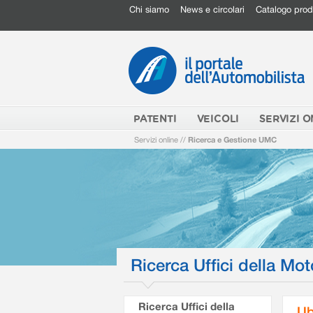
Chi siamo
News e circolari
Catalogo prod
PATENTI
VEICOLI
SERVIZI O
Servizi online
//
Ricerca e Gestione UMC
Ricerca Uffici della Mot
Ricerca Uffici della
Ub