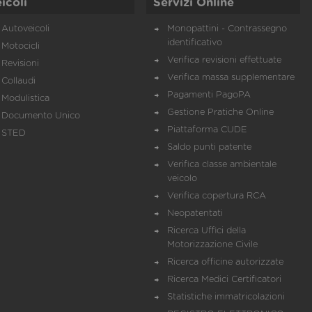
icoli
Servizi Online
Autoveicoli
Monopattini - Contrassegno
identificativo
Motocicli
Verifica revisioni effettuate
Revisioni
Verifica massa supplementare
Collaudi
Pagamenti PagoPA
Modulistica
Gestione Pratiche Online
Documento Unico
Piattaforma CUDE
STED
Saldo punti patente
Verifica classe ambientale
veicolo
Verifica copertura RCA
Neopatentati
Ricerca Uffici della
Motorizzazione Civile
Ricerca officine autorizzate
Ricerca Medici Certificatori
Statistiche immatricolazioni