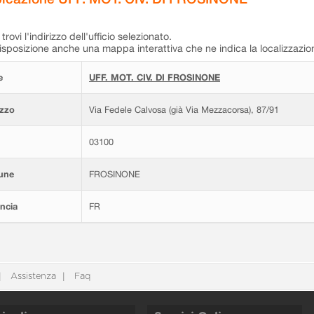
trovi l'indirizzo dell'ufficio selezionato.
isposizione anche una mappa interattiva che ne indica la localizzazio
e
UFF. MOT. CIV. DI FROSINONE
izzo
Via Fedele Calvosa (già Via Mezzacorsa), 87/91
03100
une
FROSINONE
ncia
FR
Assistenza
Faq