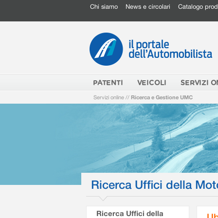
Chi siamo
News e circolari
Catalogo prod
PATENTI
VEICOLI
SERVIZI O
Servizi online
//
Ricerca e Gestione UMC
Ricerca Uffici della Mot
Ricerca Uffici della
Ub