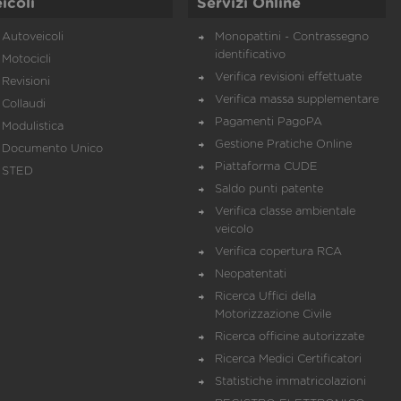
icoli
Servizi Online
Autoveicoli
Monopattini - Contrassegno
identificativo
Motocicli
Verifica revisioni effettuate
Revisioni
Verifica massa supplementare
Collaudi
Pagamenti PagoPA
Modulistica
Gestione Pratiche Online
Documento Unico
Piattaforma CUDE
STED
Saldo punti patente
Verifica classe ambientale
veicolo
Verifica copertura RCA
Neopatentati
Ricerca Uffici della
Motorizzazione Civile
Ricerca officine autorizzate
Ricerca Medici Certificatori
Statistiche immatricolazioni