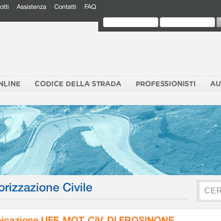
otti
Assistenza
Contatti
FAQ
NLINE
CODICE DELLA STRADA
PROFESSIONISTI
AU
orizzazione Civile
icazione UFF. MOT. CIV. DI FROSINONE