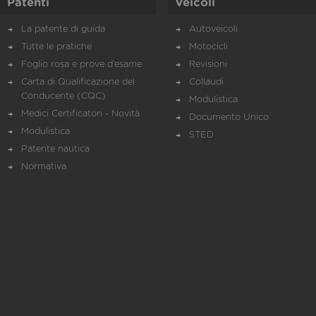
Patenti
Veicoli
La patente di guida
Autoveicoli
Tutte le pratiche
Motocicli
Foglio rosa e prove d’esame
Revisioni
Carta di Qualificazione del
Collaudi
Conducente (CQC)
Modulistica
Medici Certificatori - Novità
Documento Unico
Modulistica
STED
Patente nautica
Normativa