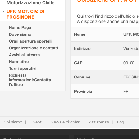
Motorizzazione Civile
UFF. MOT. CIV. DI
Qui trovi l'indirizzo dell'ufficio 
FROSINONE
A disposizione anche una mappa
Home Page
Dove siamo
Nome
UFF. MO
Orari apertura sportelli
Organizzazione e contatti
Indirizzo
Via Fede
Avvisi all'utenza
Normative
CAP
03100
Turni operativi
Richiesta
Comune
FROSIN
informazioni/Contatta
l'ufficio
Provincia
FR
Chi siamo
Eventi
News e circolari
Assistenza
Faq