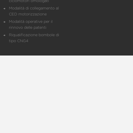
ciclomotori omologati
Modalità di collegamento al
CED motorizzazione
Modalità operative per il
rinnovo delle patenti
Riqualificazione bombole di
tipo CNG4