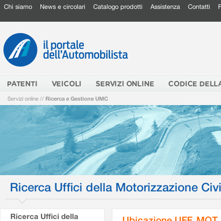
Chi siamo
News e circolari
Catalogo prodotti
Assistenza
Contatti
PATENTI
VEICOLI
SERVIZI ONLINE
CODICE DELL
Servizi online
//
Ricerca e Gestione UMC
Ricerca Uffici della Motorizzazione Civi
Ricerca Uffici della
Ubicazione UFF. MOT.