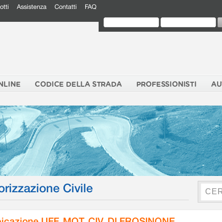
otti
Assistenza
Contatti
FAQ
NLINE
CODICE DELLA STRADA
PROFESSIONISTI
AU
orizzazione Civile
icazione UFF. MOT. CIV. DI FROSINONE