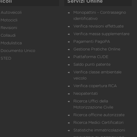
icoli
Servizi Online
Autoveicoli
Monopattini - Contrassegno
identificativo
Motocicli
Verifica revisioni effettuate
Revisioni
Verifica massa supplementare
Collaudi
Pagamenti PagoPA
Modulistica
Gestione Pratiche Online
Documento Unico
Piattaforma CUDE
STED
Saldo punti patente
Verifica classe ambientale
veicolo
Verifica copertura RCA
Neopatentati
Ricerca Uffici della
Motorizzazione Civile
Ricerca officine autorizzate
Ricerca Medici Certificatori
Statistiche immatricolazioni