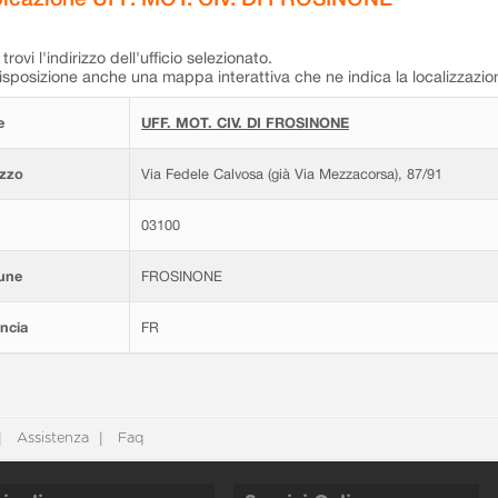
trovi l'indirizzo dell'ufficio selezionato.
isposizione anche una mappa interattiva che ne indica la localizzazio
e
UFF. MOT. CIV. DI FROSINONE
izzo
Via Fedele Calvosa (già Via Mezzacorsa), 87/91
03100
une
FROSINONE
ncia
FR
Assistenza
Faq