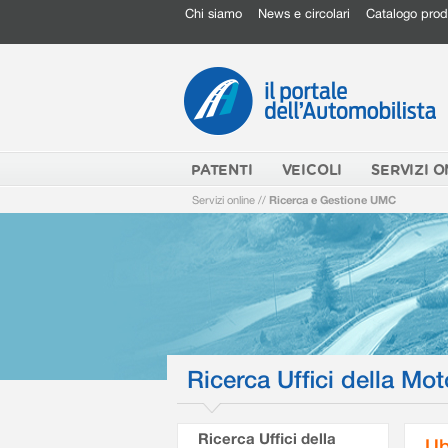
Chi siamo
News e circolari
Catalogo prod
PATENTI
VEICOLI
SERVIZI O
Servizi online
//
Ricerca e Gestione UMC
Ricerca Uffici della Mot
Ricerca Uffici della
Ub