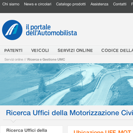
Chi siamo
News e circolari
Catalogo prodotti
Assistenza
Contatti
PATENTI
VEICOLI
SERVIZI ONLINE
CODICE DELL
Servizi online
//
Ricerca e Gestione UMC
Ricerca Uffici della Motorizzazione Civi
Ricerca Uffici della
Ubicazione UFF. MOT.