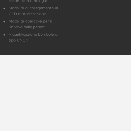
ciclomotori omologati
Modalità di collegamento al
CED motorizzazione
Modalità operative per il
rinnovo delle patenti
Riqualificazione bombole di
tipo CNG4