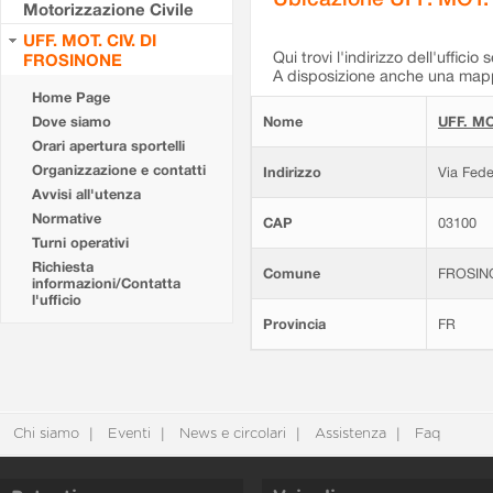
Motorizzazione Civile
UFF. MOT. CIV. DI
Qui trovi l'indirizzo dell'ufficio 
FROSINONE
A disposizione anche una mappa
Home Page
Dove siamo
Nome
UFF. MO
Orari apertura sportelli
Organizzazione e contatti
Indirizzo
Via Fede
Avvisi all'utenza
Normative
CAP
03100
Turni operativi
Richiesta
Comune
FROSIN
informazioni/Contatta
l'ufficio
Provincia
FR
Chi siamo
Eventi
News e circolari
Assistenza
Faq