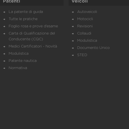
Patenti
Veicoli
La patente di guida
Autoveicoli
Tutte le pratiche
Motocicli
Foglio rosa e prove d’esame
Revisioni
Carta di Qualificazione del
Collaudi
Conducente (CQC)
Modulistica
Medici Certificatori - Novità
Documento Unico
Modulistica
STED
Patente nautica
Normativa