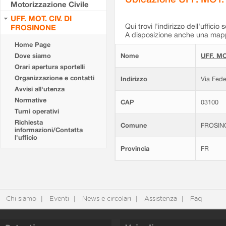
Motorizzazione Civile
UFF. MOT. CIV. DI
Qui trovi l'indirizzo dell'ufficio 
FROSINONE
A disposizione anche una mappa
Home Page
Dove siamo
Nome
UFF. MO
Orari apertura sportelli
Organizzazione e contatti
Indirizzo
Via Fede
Avvisi all'utenza
Normative
CAP
03100
Turni operativi
Richiesta
Comune
FROSIN
informazioni/Contatta
l'ufficio
Provincia
FR
Chi siamo
Eventi
News e circolari
Assistenza
Faq