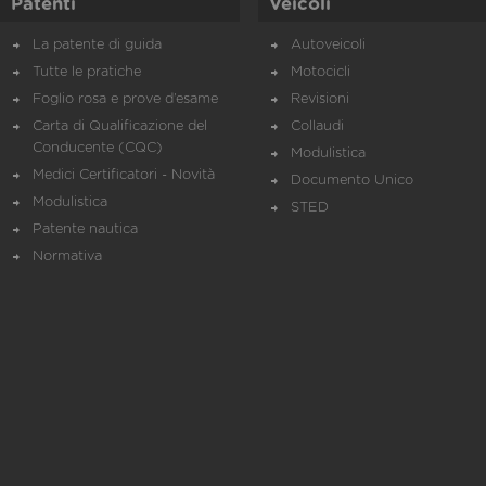
Patenti
Veicoli
La patente di guida
Autoveicoli
Tutte le pratiche
Motocicli
Foglio rosa e prove d’esame
Revisioni
Carta di Qualificazione del
Collaudi
Conducente (CQC)
Modulistica
Medici Certificatori - Novità
Documento Unico
Modulistica
STED
Patente nautica
Normativa