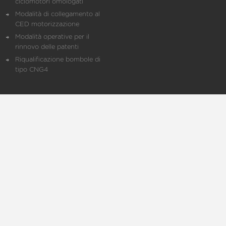
ciclomotori omologati
Modalità di collegamento al
CED motorizzazione
Modalità operative per il
rinnovo delle patenti
Riqualificazione bombole di
tipo CNG4