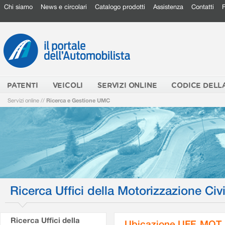
Chi siamo
News e circolari
Catalogo prodotti
Assistenza
Contatti
PATENTI
VEICOLI
SERVIZI ONLINE
CODICE DELL
Servizi online
//
Ricerca e Gestione UMC
Ricerca Uffici della Motorizzazione Civi
Ricerca Uffici della
Ubicazione UFF. MOT.