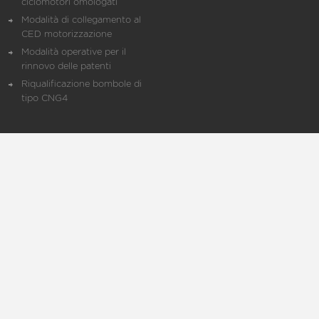
ciclomotori omologati
Modalità di collegamento al
CED motorizzazione
Modalità operative per il
rinnovo delle patenti
Riqualificazione bombole di
tipo CNG4