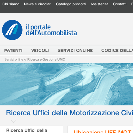
Chi siamo
News e circolari
Catalogo prodotti
Assistenza
Contatti
PATENTI
VEICOLI
SERVIZI ONLINE
CODICE DELL
Servizi online
//
Ricerca e Gestione UMC
Ricerca Uffici della Motorizzazione Civi
Ricerca Uffici della
Ubicazione UFF. MOT.