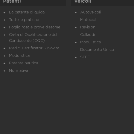
Patenti
Veicoli
La patente di guida
Autoveicoli
Tutte le pratiche
Motocicli
Foglio rosa e prove d’esame
Revisioni
Carta di Qualificazione del
Collaudi
Conducente (CQC)
Modulistica
Medici Certificatori - Novità
Documento Unico
Modulistica
STED
Patente nautica
Normativa