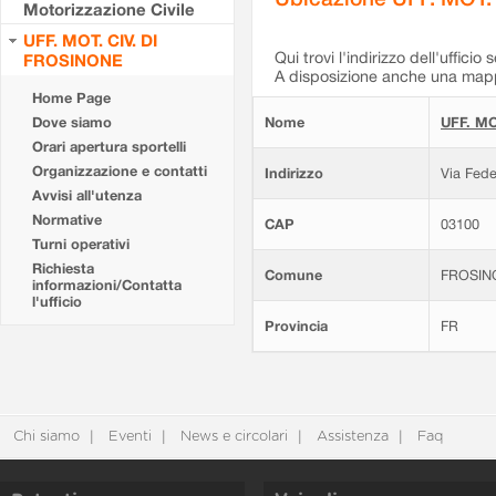
Motorizzazione Civile
UFF. MOT. CIV. DI
Qui trovi l'indirizzo dell'ufficio 
FROSINONE
A disposizione anche una mappa
Home Page
Dove siamo
Nome
UFF. MO
Orari apertura sportelli
Organizzazione e contatti
Indirizzo
Via Fede
Avvisi all'utenza
Normative
CAP
03100
Turni operativi
Richiesta
Comune
FROSIN
informazioni/Contatta
l'ufficio
Provincia
FR
Chi siamo
Eventi
News e circolari
Assistenza
Faq