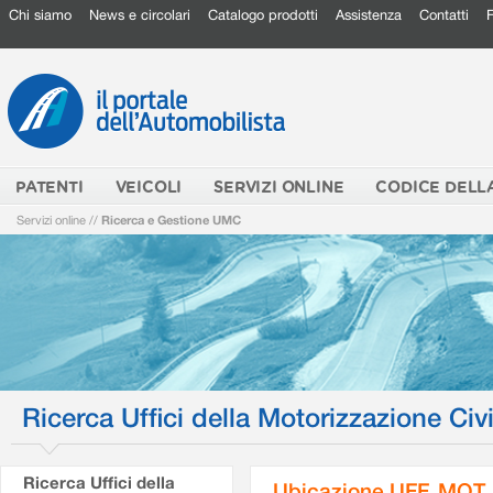
Chi siamo
News e circolari
Catalogo prodotti
Assistenza
Contatti
PATENTI
VEICOLI
SERVIZI ONLINE
CODICE DELL
Servizi online
//
Ricerca e Gestione UMC
Ricerca Uffici della Motorizzazione Civi
Ricerca Uffici della
Ubicazione UFF. MOT.