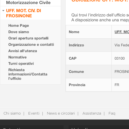
Motorizzazione Civile
UFF. MOT. CIV. DI
Qui trovi l'indirizzo dell'ufficio 
FROSINONE
A disposizione anche una mappa
Home Page
Dove siamo
Nome
UFF. MO
Orari apertura sportelli
Organizzazione e contatti
Indirizzo
Via Fede
Avvisi all'utenza
Normative
CAP
03100
Turni operativi
Richiesta
Comune
FROSIN
informazioni/Contatta
l'ufficio
Provincia
FR
Chi siamo
Eventi
News e circolari
Assistenza
Faq