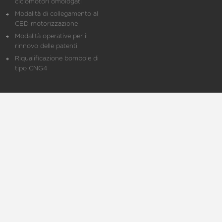
ciclomotori omologati
Modalità di collegamento al
CED motorizzazione
Modalità operative per il
rinnovo delle patenti
Riqualificazione bombole di
tipo CNG4