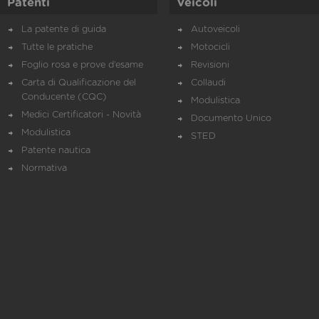
Patenti
Veicoli
La patente di guida
Autoveicoli
Tutte le pratiche
Motocicli
Foglio rosa e prove d’esame
Revisioni
Carta di Qualificazione del
Collaudi
Conducente (CQC)
Modulistica
Medici Certificatori - Novità
Documento Unico
Modulistica
STED
Patente nautica
Normativa