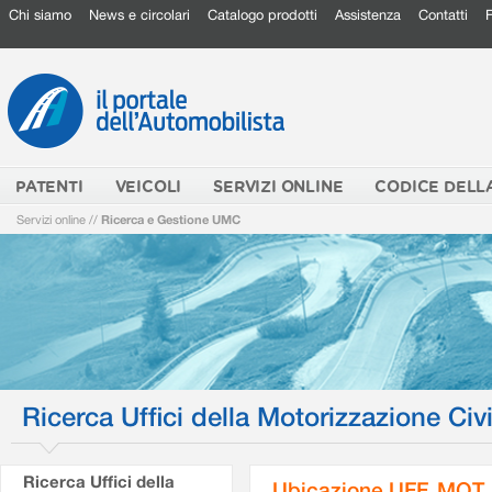
Chi siamo
News e circolari
Catalogo prodotti
Assistenza
Contatti
PATENTI
VEICOLI
SERVIZI ONLINE
CODICE DELL
Servizi online
//
Ricerca e Gestione UMC
Ricerca Uffici della Motorizzazione Civi
Ricerca Uffici della
Ubicazione UFF. MOT.