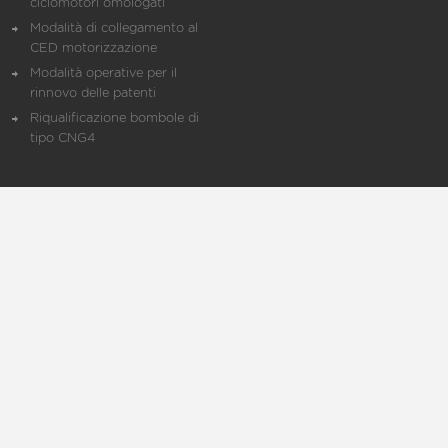
ciclomotori omologati
Modalità di collegamento al
CED motorizzazione
Modalità operative per il
rinnovo delle patenti
Riqualificazione bombole di
tipo CNG4