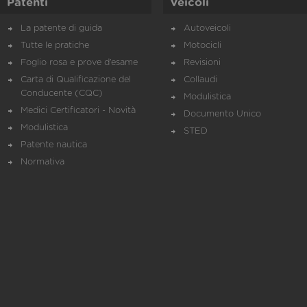
Patenti
Veicoli
La patente di guida
Autoveicoli
Tutte le pratiche
Motocicli
Foglio rosa e prove d’esame
Revisioni
Carta di Qualificazione del
Collaudi
Conducente (CQC)
Modulistica
Medici Certificatori - Novità
Documento Unico
Modulistica
STED
Patente nautica
Normativa