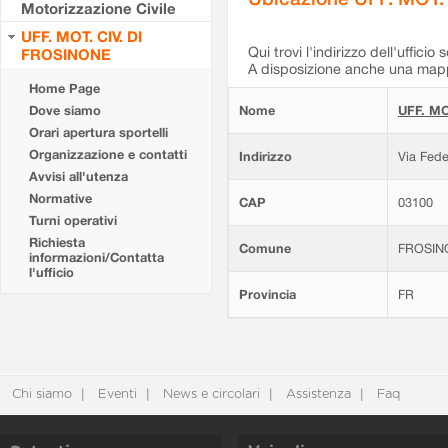
Motorizzazione Civile
UFF. MOT. CIV. DI
Qui trovi l'indirizzo dell'ufficio 
FROSINONE
A disposizione anche una mappa
Home Page
Dove siamo
Nome
UFF. MO
Orari apertura sportelli
Organizzazione e contatti
Indirizzo
Via Fede
Avvisi all'utenza
Normative
CAP
03100
Turni operativi
Richiesta
Comune
FROSIN
informazioni/Contatta
l'ufficio
Provincia
FR
Chi siamo
Eventi
News e circolari
Assistenza
Faq