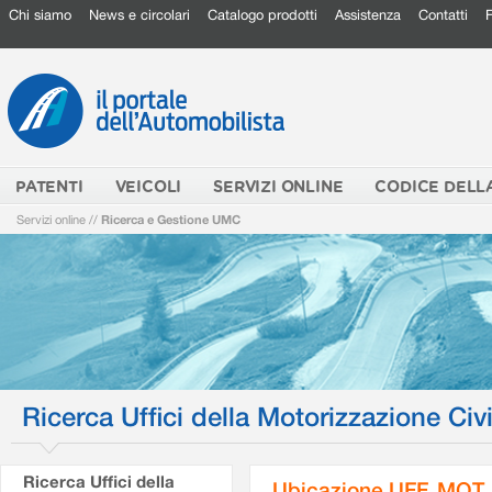
Chi siamo
News e circolari
Catalogo prodotti
Assistenza
Contatti
PATENTI
VEICOLI
SERVIZI ONLINE
CODICE DELL
Servizi online
//
Ricerca e Gestione UMC
Ricerca Uffici della Motorizzazione Civi
Ricerca Uffici della
Ubicazione UFF. MOT.