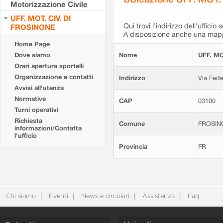
Motorizzazione Civile
UFF. MOT. CIV. DI
Qui trovi l'indirizzo dell'ufficio 
FROSINONE
A disposizione anche una mappa
Home Page
Dove siamo
Nome
UFF. MO
Orari apertura sportelli
Organizzazione e contatti
Indirizzo
Via Fede
Avvisi all'utenza
Normative
CAP
03100
Turni operativi
Richiesta
Comune
FROSIN
informazioni/Contatta
l'ufficio
Provincia
FR
Chi siamo
Eventi
News e circolari
Assistenza
Faq