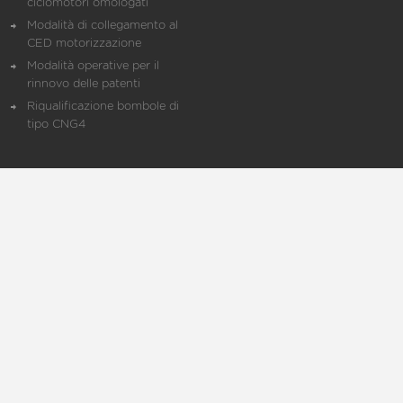
ciclomotori omologati
Modalità di collegamento al
CED motorizzazione
Modalità operative per il
rinnovo delle patenti
Riqualificazione bombole di
tipo CNG4