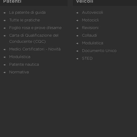
Patenti
Veicoli
La patente di guida
Autoveicoli
Tutte le pratiche
Motocicli
Foglio rosa e prove d’esame
Revisioni
Carta di Qualificazione del
Collaudi
Conducente (CQC)
Modulistica
Medici Certificatori - Novità
Documento Unico
Modulistica
STED
Patente nautica
Normativa