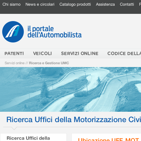
Chi siamo
News e circolari
Catalogo prodotti
Assistenza
Contatti
PATENTI
VEICOLI
SERVIZI ONLINE
CODICE DELL
Servizi online
//
Ricerca e Gestione UMC
Ricerca Uffici della Motorizzazione Civi
Ricerca Uffici della
Ubicazione UFF. MOT.