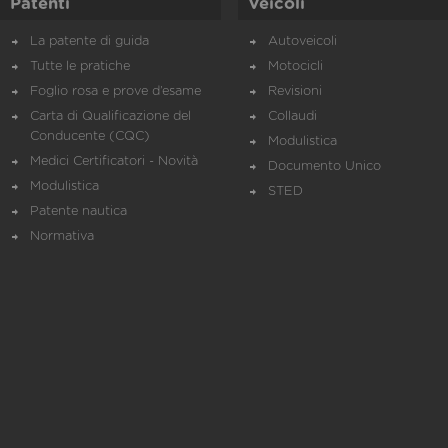
Patenti
Veicoli
La patente di guida
Autoveicoli
Tutte le pratiche
Motocicli
Foglio rosa e prove d’esame
Revisioni
Carta di Qualificazione del
Collaudi
Conducente (CQC)
Modulistica
Medici Certificatori - Novità
Documento Unico
Modulistica
STED
Patente nautica
Normativa