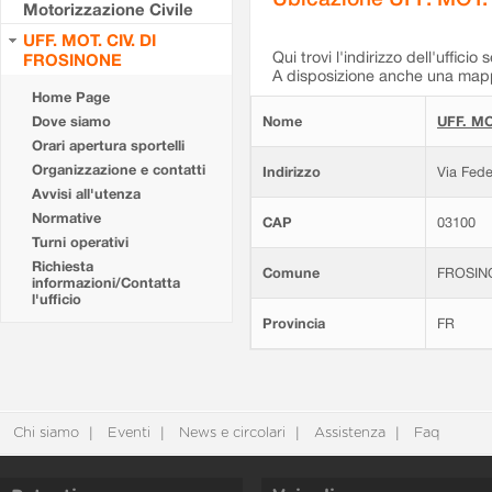
Motorizzazione Civile
UFF. MOT. CIV. DI
Qui trovi l'indirizzo dell'ufficio 
FROSINONE
A disposizione anche una mappa
Home Page
Dove siamo
Nome
UFF. MO
Orari apertura sportelli
Organizzazione e contatti
Indirizzo
Via Fede
Avvisi all'utenza
Normative
CAP
03100
Turni operativi
Richiesta
Comune
FROSIN
informazioni/Contatta
l'ufficio
Provincia
FR
Chi siamo
Eventi
News e circolari
Assistenza
Faq