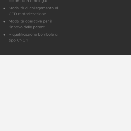
ciclomotori omologati
Modalità di collegamento al
CED motorizzazione
Modalità operative per il
rinnovo delle patenti
Riqualificazione bombole di
tipo CNG4