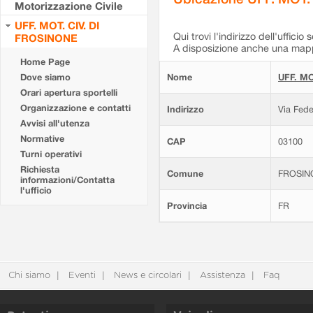
Motorizzazione Civile
UFF. MOT. CIV. DI
Qui trovi l'indirizzo dell'ufficio 
FROSINONE
A disposizione anche una mappa
Home Page
Dove siamo
Nome
UFF. MO
Orari apertura sportelli
Organizzazione e contatti
Indirizzo
Via Fede
Avvisi all'utenza
Normative
CAP
03100
Turni operativi
Richiesta
Comune
FROSIN
informazioni/Contatta
l'ufficio
Provincia
FR
Chi siamo
Eventi
News e circolari
Assistenza
Faq