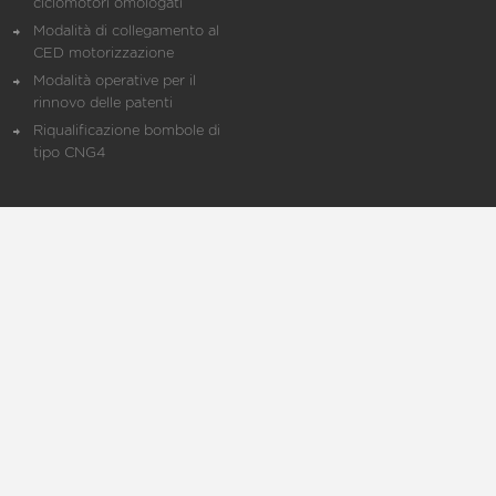
ciclomotori omologati
Modalità di collegamento al
CED motorizzazione
Modalità operative per il
rinnovo delle patenti
Riqualificazione bombole di
tipo CNG4