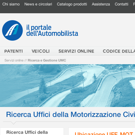
Chi siamo
News e circolari
Catalogo prodotti
Assistenza
Contatti
PATENTI
VEICOLI
SERVIZI ONLINE
CODICE DELL
Servizi online
//
Ricerca e Gestione UMC
Ricerca Uffici della Motorizzazione Civi
Ricerca Uffici della
Ubicazione UFF. MOT.