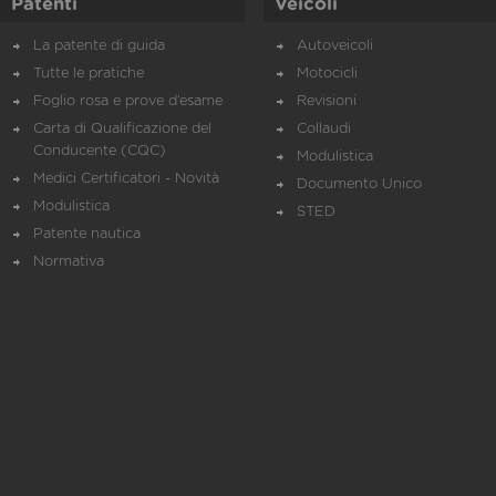
Patenti
Veicoli
La patente di guida
Autoveicoli
Tutte le pratiche
Motocicli
Foglio rosa e prove d’esame
Revisioni
Carta di Qualificazione del
Collaudi
Conducente (CQC)
Modulistica
Medici Certificatori - Novità
Documento Unico
Modulistica
STED
Patente nautica
Normativa