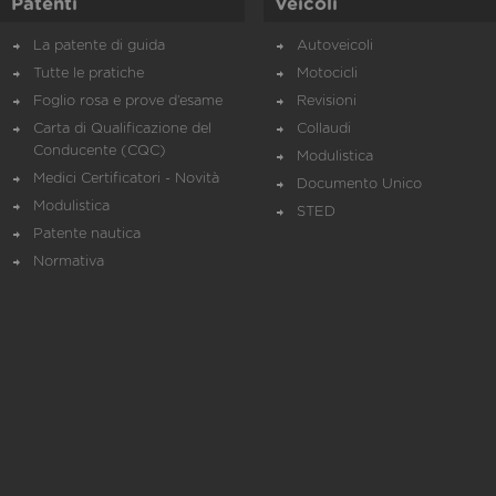
Patenti
Veicoli
La patente di guida
Autoveicoli
Tutte le pratiche
Motocicli
Foglio rosa e prove d’esame
Revisioni
Carta di Qualificazione del
Collaudi
Conducente (CQC)
Modulistica
Medici Certificatori - Novità
Documento Unico
Modulistica
STED
Patente nautica
Normativa