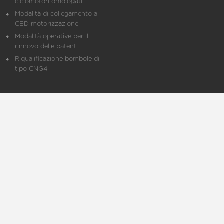
ciclomotori omologati
Modalità di collegamento al
CED motorizzazione
Modalità operative per il
rinnovo delle patenti
Riqualificazione bombole di
tipo CNG4