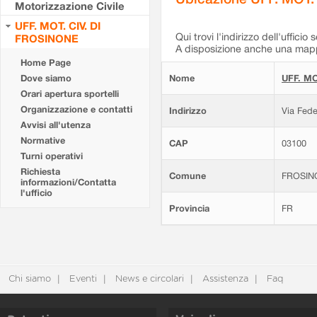
Motorizzazione Civile
UFF. MOT. CIV. DI
Qui trovi l'indirizzo dell'ufficio 
FROSINONE
A disposizione anche una mappa
Home Page
Dove siamo
Nome
UFF. MO
Orari apertura sportelli
Organizzazione e contatti
Indirizzo
Via Fede
Avvisi all'utenza
Normative
CAP
03100
Turni operativi
Richiesta
Comune
FROSIN
informazioni/Contatta
l'ufficio
Provincia
FR
Chi siamo
Eventi
News e circolari
Assistenza
Faq