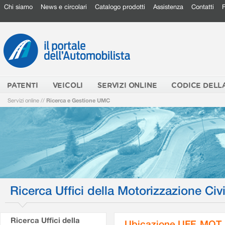
Chi siamo
News e circolari
Catalogo prodotti
Assistenza
Contatti
PATENTI
VEICOLI
SERVIZI ONLINE
CODICE DELL
Servizi online
//
Ricerca e Gestione UMC
Ricerca Uffici della Motorizzazione Civi
Ricerca Uffici della
Ubicazione UFF. MOT.