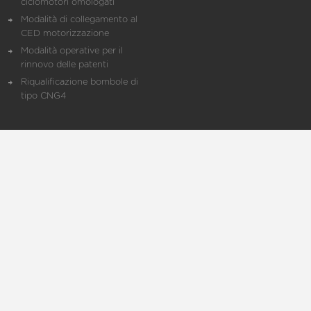
ciclomotori omologati
Modalità di collegamento al
CED motorizzazione
Modalità operative per il
rinnovo delle patenti
Riqualificazione bombole di
tipo CNG4