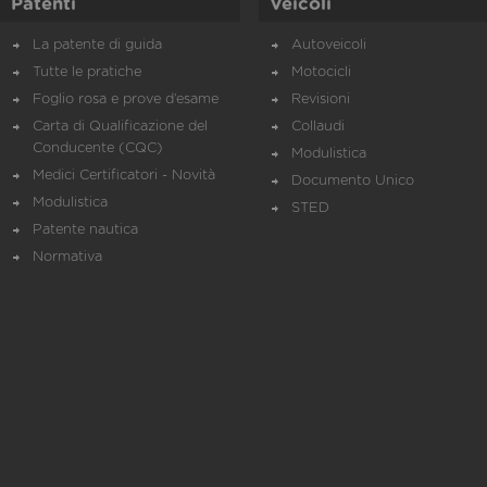
Patenti
Veicoli
La patente di guida
Autoveicoli
Tutte le pratiche
Motocicli
Foglio rosa e prove d’esame
Revisioni
Carta di Qualificazione del
Collaudi
Conducente (CQC)
Modulistica
Medici Certificatori - Novità
Documento Unico
Modulistica
STED
Patente nautica
Normativa