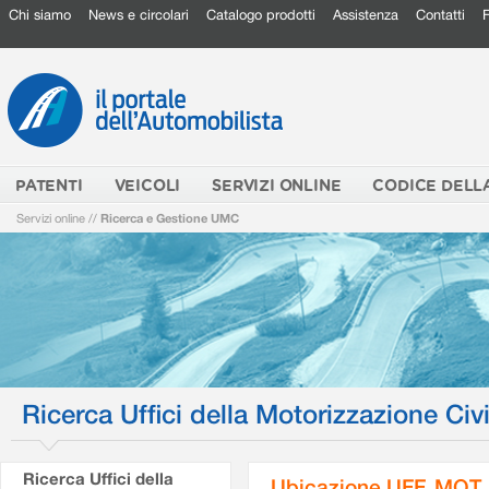
Chi siamo
News e circolari
Catalogo prodotti
Assistenza
Contatti
PATENTI
VEICOLI
SERVIZI ONLINE
CODICE DELL
Servizi online
//
Ricerca e Gestione UMC
Ricerca Uffici della Motorizzazione Civi
Ricerca Uffici della
Ubicazione UFF. MOT.