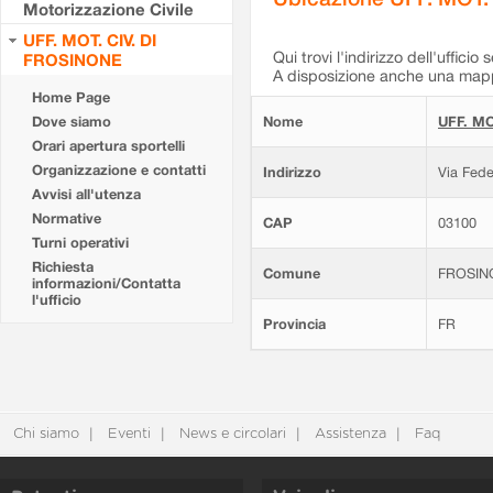
Motorizzazione Civile
UFF. MOT. CIV. DI
Qui trovi l'indirizzo dell'ufficio 
FROSINONE
A disposizione anche una mappa
Home Page
Dove siamo
Nome
UFF. MO
Orari apertura sportelli
Organizzazione e contatti
Indirizzo
Via Fede
Avvisi all'utenza
Normative
CAP
03100
Turni operativi
Richiesta
Comune
FROSIN
informazioni/Contatta
l'ufficio
Provincia
FR
Chi siamo
Eventi
News e circolari
Assistenza
Faq