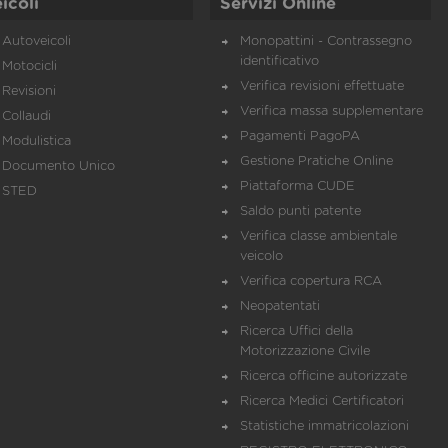
icoli
Servizi Online
Autoveicoli
Monopattini - Contrassegno
identificativo
Motocicli
Verifica revisioni effettuate
Revisioni
Verifica massa supplementare
Collaudi
Pagamenti PagoPA
Modulistica
Gestione Pratiche Online
Documento Unico
Piattaforma CUDE
STED
Saldo punti patente
Verifica classe ambientale
veicolo
Verifica copertura RCA
Neopatentati
Ricerca Uffici della
Motorizzazione Civile
Ricerca officine autorizzate
Ricerca Medici Certificatori
Statistiche immatricolazioni