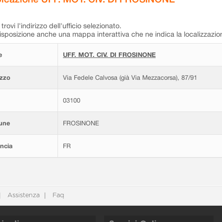
trovi l'indirizzo dell'ufficio selezionato.
isposizione anche una mappa interattiva che ne indica la localizzazio
e
UFF. MOT. CIV. DI FROSINONE
izzo
Via Fedele Calvosa (già Via Mezzacorsa), 87/91
03100
une
FROSINONE
ncia
FR
Assistenza
Faq