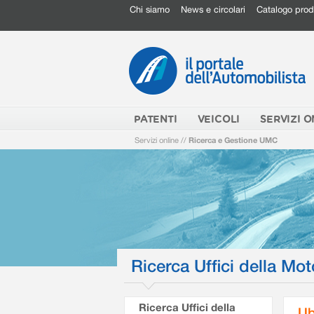
Chi siamo
News e circolari
Catalogo prod
PATENTI
VEICOLI
SERVIZI O
Servizi online
//
Ricerca e Gestione UMC
Ricerca Uffici della Mot
Ricerca Uffici della
Ub