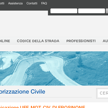
otti
Assistenza
Contatti
FAQ
NLINE
CODICE DELLA STRADA
PROFESSIONISTI
AU
orizzazione Civile
icazione UFF. MOT. CIV. DI FROSINONE