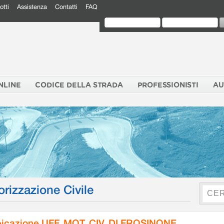
otti
Assistenza
Contatti
FAQ
NLINE
CODICE DELLA STRADA
PROFESSIONISTI
AU
orizzazione Civile
icazione UFF. MOT. CIV. DI FROSINONE