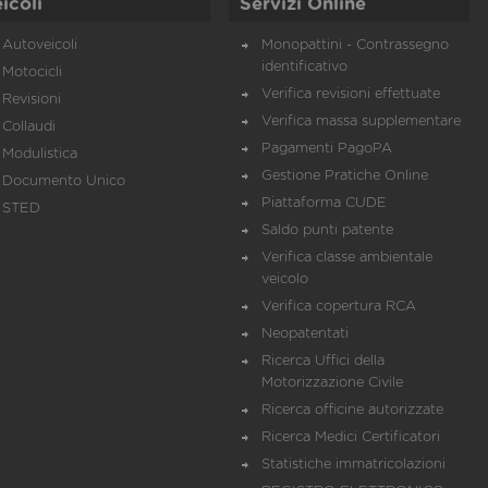
icoli
Servizi Online
Autoveicoli
Monopattini - Contrassegno
identificativo
Motocicli
Verifica revisioni effettuate
Revisioni
Verifica massa supplementare
Collaudi
Pagamenti PagoPA
Modulistica
Gestione Pratiche Online
Documento Unico
Piattaforma CUDE
STED
Saldo punti patente
Verifica classe ambientale
veicolo
Verifica copertura RCA
Neopatentati
Ricerca Uffici della
Motorizzazione Civile
Ricerca officine autorizzate
Ricerca Medici Certificatori
Statistiche immatricolazioni