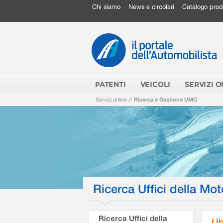
Chi siamo
News e circolari
Catalogo prod
PATENTI
VEICOLI
SERVIZI O
Servizi online
//
Ricerca e Gestione UMC
Ricerca Uffici della Mot
Ricerca Uffici della
Ub