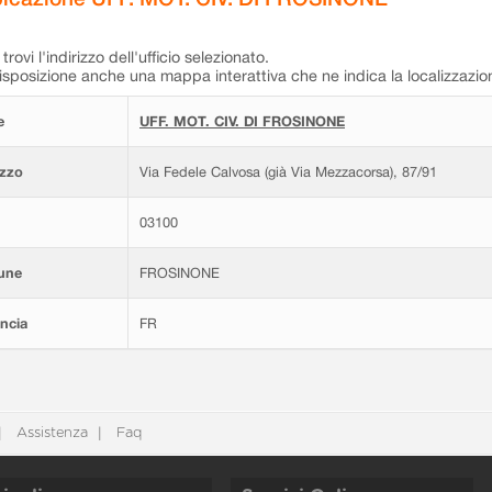
trovi l'indirizzo dell'ufficio selezionato.
isposizione anche una mappa interattiva che ne indica la localizzazio
e
UFF. MOT. CIV. DI FROSINONE
izzo
Via Fedele Calvosa (già Via Mezzacorsa), 87/91
03100
une
FROSINONE
ncia
FR
Assistenza
Faq