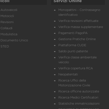
icoli
Servizi Online
Autoveicoli
Monopattini - Contrassegno
identificativo
Motocicli
Verifica revisioni effettuate
Revisioni
Verifica massa supplementare
Collaudi
Pagamenti PagoPA
Modulistica
Gestione Pratiche Online
Documento Unico
Piattaforma CUDE
STED
Saldo punti patente
Verifica classe ambientale
veicolo
Verifica copertura RCA
Neopatentati
Ricerca Uffici della
Motorizzazione Civile
Ricerca officine autorizzate
Ricerca Medici Certificatori
Statistiche immatricolazioni