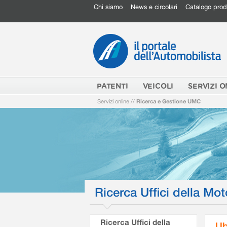
Chi siamo
News e circolari
Catalogo prod
PATENTI
VEICOLI
SERVIZI O
Servizi online
//
Ricerca e Gestione UMC
Ricerca Uffici della Mot
Ricerca Uffici della
Ub