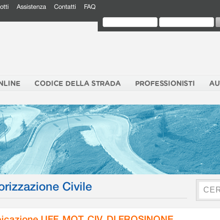
otti
Assistenza
Contatti
FAQ
NLINE
CODICE DELLA STRADA
PROFESSIONISTI
AU
orizzazione Civile
icazione UFF. MOT. CIV. DI FROSINONE