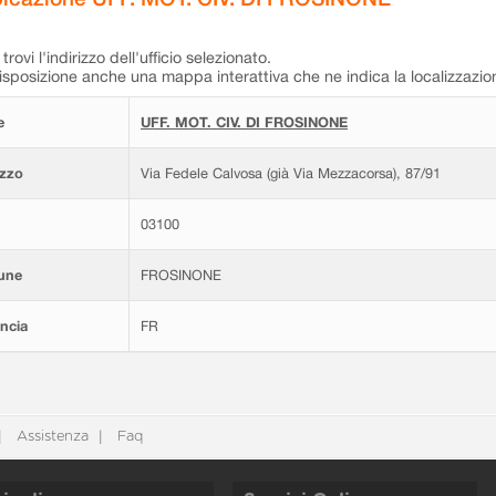
trovi l'indirizzo dell'ufficio selezionato.
isposizione anche una mappa interattiva che ne indica la localizzazio
e
UFF. MOT. CIV. DI FROSINONE
izzo
Via Fedele Calvosa (già Via Mezzacorsa), 87/91
03100
une
FROSINONE
ncia
FR
Assistenza
Faq