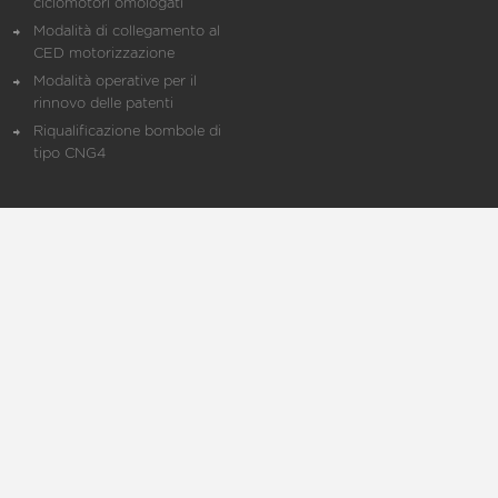
ciclomotori omologati
Modalità di collegamento al
CED motorizzazione
Modalità operative per il
rinnovo delle patenti
Riqualificazione bombole di
tipo CNG4