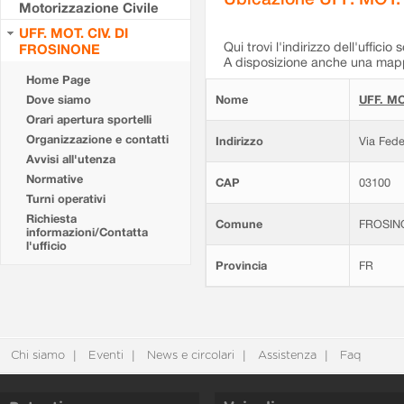
Motorizzazione Civile
UFF. MOT. CIV. DI
Qui trovi l'indirizzo dell'ufficio 
FROSINONE
A disposizione anche una mappa
Home Page
Dove siamo
Nome
UFF. MO
Orari apertura sportelli
Organizzazione e contatti
Indirizzo
Via Fede
Avvisi all'utenza
Normative
CAP
03100
Turni operativi
Richiesta
Comune
FROSIN
informazioni/Contatta
l'ufficio
Provincia
FR
Chi siamo
Eventi
News e circolari
Assistenza
Faq