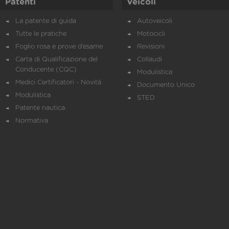
Patenti
Veicoli
La patente di guida
Autoveicoli
Tutte le pratiche
Motocicli
Foglio rosa e prove d’esame
Revisioni
Carta di Qualificazione del
Collaudi
Conducente (CQC)
Modulistica
Medici Certificatori - Novità
Documento Unico
Modulistica
STED
Patente nautica
Normativa