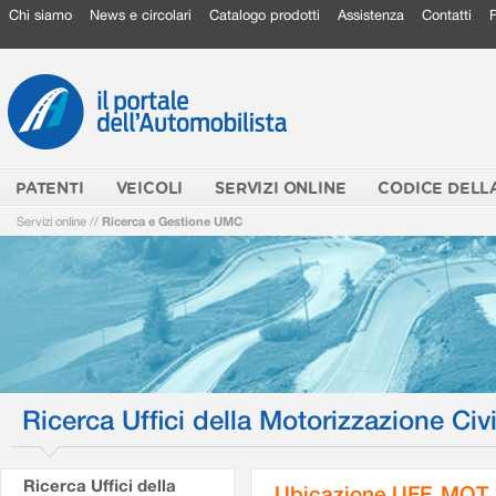
Chi siamo
News e circolari
Catalogo prodotti
Assistenza
Contatti
PATENTI
VEICOLI
SERVIZI ONLINE
CODICE DELL
Servizi online
//
Ricerca e Gestione UMC
Ricerca Uffici della Motorizzazione Civi
Ricerca Uffici della
Ubicazione UFF. MOT.