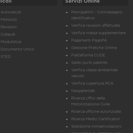
icoli
Servizi Online
Autoveicoli
Monopattini - Contrassegno
identificativo
Motocicli
Verifica revisioni effettuate
Revisioni
Verifica massa supplementare
Collaudi
Pagamenti PagoPA
Modulistica
Gestione Pratiche Online
Documento Unico
Piattaforma CUDE
STED
Saldo punti patente
Verifica classe ambientale
veicolo
Verifica copertura RCA
Neopatentati
Ricerca Uffici della
Motorizzazione Civile
Ricerca officine autorizzate
Ricerca Medici Certificatori
Statistiche immatricolazioni