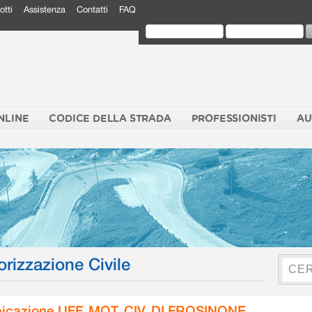
otti
Assistenza
Contatti
FAQ
NLINE
CODICE DELLA STRADA
PROFESSIONISTI
AU
orizzazione Civile
icazione UFF. MOT. CIV. DI FROSINONE