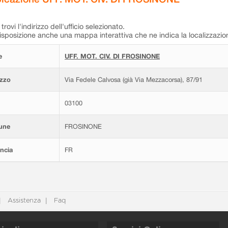
trovi l'indirizzo dell'ufficio selezionato.
isposizione anche una mappa interattiva che ne indica la localizzazio
e
UFF. MOT. CIV. DI FROSINONE
izzo
Via Fedele Calvosa (già Via Mezzacorsa), 87/91
03100
une
FROSINONE
ncia
FR
Assistenza
Faq