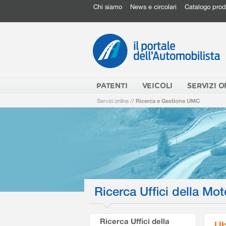
Chi siamo
News e circolari
Catalogo prod
PATENTI
VEICOLI
SERVIZI O
Servizi online
//
Ricerca e Gestione UMC
Ricerca Uffici della Mot
Ricerca Uffici della
Ub