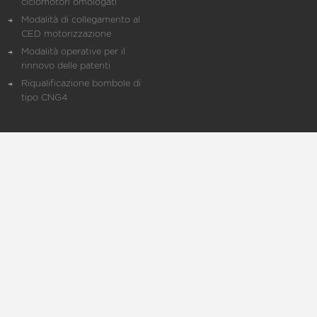
ciclomotori omologati
Modalità di collegamento al
CED motorizzazione
Modalità operative per il
rinnovo delle patenti
Riqualificazione bombole di
tipo CNG4