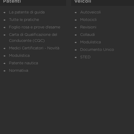
Patenti
Veicoli
La patente di guida
Autoveicoli
Tutte le pratiche
Motocicli
Foglio rosa e prove d’esame
Revisioni
Carta di Qualificazione del
Collaudi
Conducente (CQC)
Modulistica
Medici Certificatori - Novità
Documento Unico
Modulistica
STED
Patente nautica
Normativa