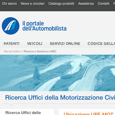
Chi siamo
News e circolari
Catalogo prodotti
Assistenza
Contatti
PATENTI
VEICOLI
SERVIZI ONLINE
CODICE DELL
Servizi online
//
Ricerca e Gestione UMC
Ricerca Uffici della Motorizzazione Civi
Ricerca Uffici della
Ubicazione UFF. MOT.