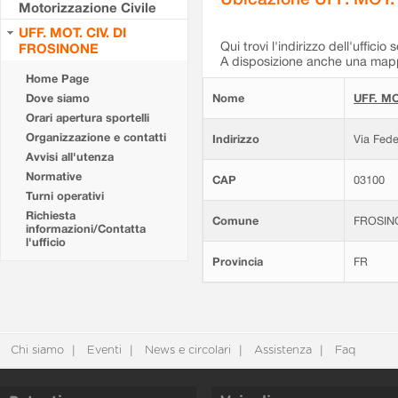
Motorizzazione Civile
UFF. MOT. CIV. DI
Qui trovi l'indirizzo dell'ufficio 
FROSINONE
A disposizione anche una mappa
Home Page
Dove siamo
Nome
UFF. MO
Orari apertura sportelli
Organizzazione e contatti
Indirizzo
Via Fede
Avvisi all'utenza
Normative
CAP
03100
Turni operativi
Richiesta
Comune
FROSIN
informazioni/Contatta
l'ufficio
Provincia
FR
Chi siamo
Eventi
News e circolari
Assistenza
Faq