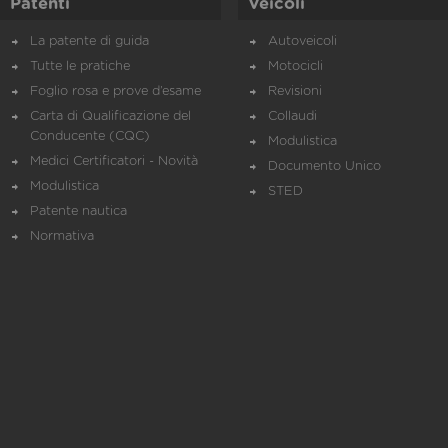
Patenti
Veicoli
La patente di guida
Autoveicoli
Tutte le pratiche
Motocicli
Foglio rosa e prove d’esame
Revisioni
Carta di Qualificazione del
Collaudi
Conducente (CQC)
Modulistica
Medici Certificatori - Novità
Documento Unico
Modulistica
STED
Patente nautica
Normativa