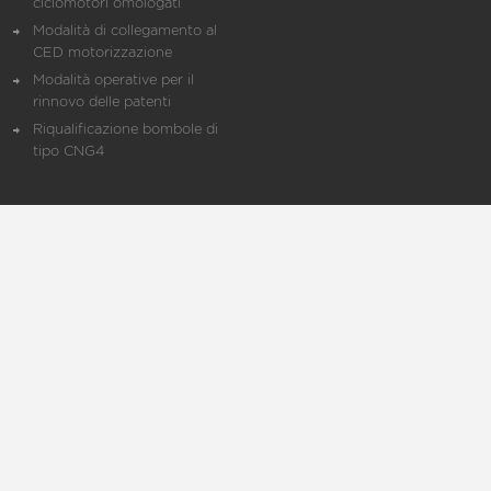
ciclomotori omologati
Modalità di collegamento al
CED motorizzazione
Modalità operative per il
rinnovo delle patenti
Riqualificazione bombole di
tipo CNG4