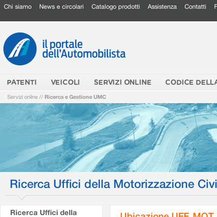
Chi siamo
News e circolari
Catalogo prodotti
Assistenza
Contatti
PATENTI
VEICOLI
SERVIZI ONLINE
CODICE DELL
Servizi online
//
Ricerca e Gestione UMC
Ricerca Uffici della Motorizzazione Civi
Ricerca Uffici della
Ubicazione UFF. MOT.