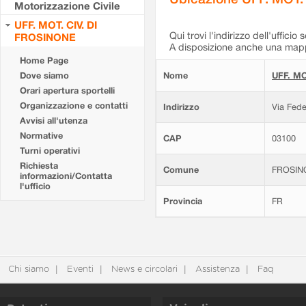
Motorizzazione Civile
UFF. MOT. CIV. DI
Qui trovi l'indirizzo dell'ufficio 
FROSINONE
A disposizione anche una mappa
Home Page
Dove siamo
Nome
UFF. MO
Orari apertura sportelli
Organizzazione e contatti
Indirizzo
Via Fede
Avvisi all'utenza
Normative
CAP
03100
Turni operativi
Richiesta
Comune
FROSIN
informazioni/Contatta
l'ufficio
Provincia
FR
Chi siamo
Eventi
News e circolari
Assistenza
Faq