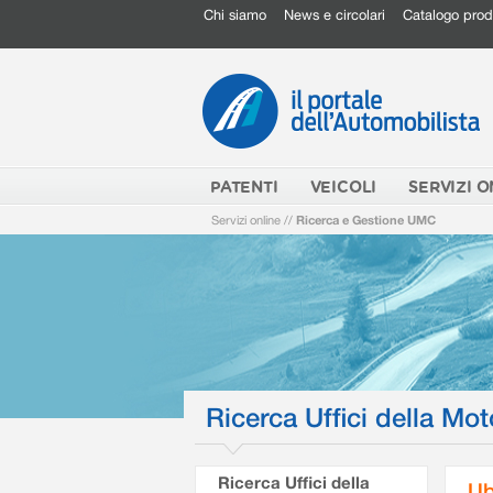
Chi siamo
News e circolari
Catalogo prod
PATENTI
VEICOLI
SERVIZI O
Servizi online
//
Ricerca e Gestione UMC
Ricerca Uffici della Mot
Ricerca Uffici della
Ub