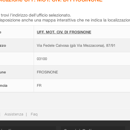
trovi l'indirizzo dell'ufficio selezionato.
isposizione anche una mappa interattiva che ne indica la localizzazio
e
UFF. MOT. CIV. DI FROSINONE
izzo
Via Fedele Calvosa (già Via Mezzacorsa), 87/91
03100
une
FROSINONE
ncia
FR
Assistenza
Faq