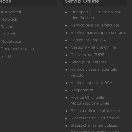
icoli
Servizi Online
Autoveicoli
Monopattini - Contrassegno
identificativo
Motocicli
Verifica revisioni effettuate
Revisioni
Verifica massa supplementare
Collaudi
Pagamenti PagoPA
Modulistica
Gestione Pratiche Online
Documento Unico
Piattaforma CUDE
STED
Saldo punti patente
Verifica classe ambientale
veicolo
Verifica copertura RCA
Neopatentati
Ricerca Uffici della
Motorizzazione Civile
Ricerca officine autorizzate
Ricerca Medici Certificatori
Statistiche immatricolazioni