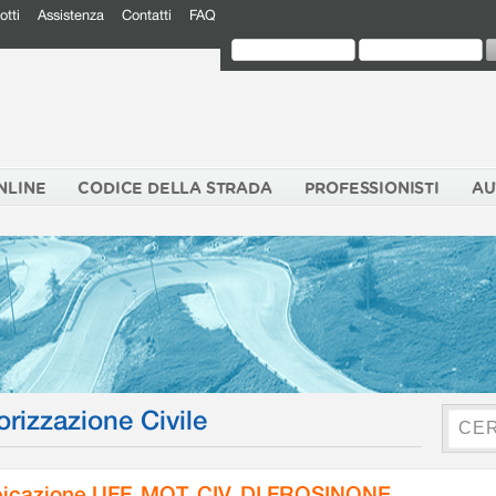
otti
Assistenza
Contatti
FAQ
NLINE
CODICE DELLA STRADA
PROFESSIONISTI
AU
orizzazione Civile
icazione UFF. MOT. CIV. DI FROSINONE