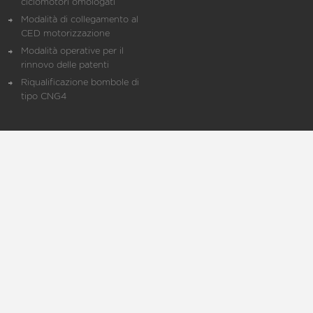
ciclomotori omologati
Modalità di collegamento al
CED motorizzazione
Modalità operative per il
rinnovo delle patenti
Riqualificazione bombole di
tipo CNG4