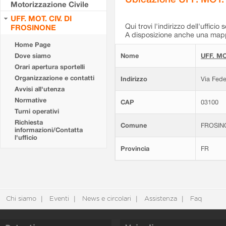
Motorizzazione Civile
UFF. MOT. CIV. DI
Qui trovi l'indirizzo dell'ufficio 
FROSINONE
A disposizione anche una mappa
Home Page
Dove siamo
Nome
UFF. MO
Orari apertura sportelli
Organizzazione e contatti
Indirizzo
Via Fede
Avvisi all'utenza
Normative
CAP
03100
Turni operativi
Richiesta
Comune
FROSIN
informazioni/Contatta
l'ufficio
Provincia
FR
Chi siamo
Eventi
News e circolari
Assistenza
Faq