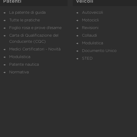
Patenti
Veicoli
La patente di guida
Autoveicoli
Tutte le pratiche
Motocicli
Foglio rosa e prove d’esame
Revisioni
Carta di Qualificazione del
Collaudi
Conducente (CQC)
Modulistica
Medici Certificatori - Novità
Documento Unico
Modulistica
STED
Patente nautica
Normativa