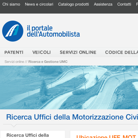
Chi siamo
News e circolari
Catalogo prodotti
Assistenza
Contatti
PATENTI
VEICOLI
SERVIZI ONLINE
CODICE DELL
Servizi online
//
Ricerca e Gestione UMC
Ricerca Uffici della Motorizzazione Civi
Ricerca Uffici della
Ubicazione UFF. MOT.