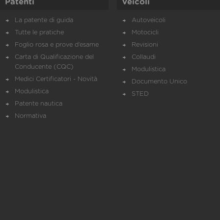
Patenti
Veicoli
La patente di guida
Autoveicoli
Tutte le pratiche
Motocicli
Foglio rosa e prove d’esame
Revisioni
Carta di Qualificazione del
Collaudi
Conducente (CQC)
Modulistica
Medici Certificatori - Novità
Documento Unico
Modulistica
STED
Patente nautica
Normativa