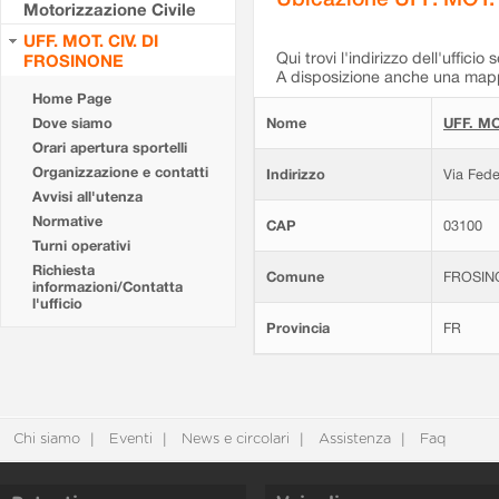
Motorizzazione Civile
UFF. MOT. CIV. DI
Qui trovi l'indirizzo dell'ufficio 
FROSINONE
A disposizione anche una mappa
Home Page
Dove siamo
Nome
UFF. MO
Orari apertura sportelli
Organizzazione e contatti
Indirizzo
Via Fede
Avvisi all'utenza
Normative
CAP
03100
Turni operativi
Richiesta
Comune
FROSIN
informazioni/Contatta
l'ufficio
Provincia
FR
Chi siamo
Eventi
News e circolari
Assistenza
Faq