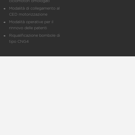
ciclomotori omologati
Modalità di collegamento al
CED motorizzazione
Modalità operative per il
rinnovo delle patenti
Riqualificazione bombole di
tipo CNG4