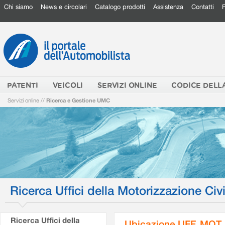
Chi siamo
News e circolari
Catalogo prodotti
Assistenza
Contatti
PATENTI
VEICOLI
SERVIZI ONLINE
CODICE DELL
Servizi online
//
Ricerca e Gestione UMC
Ricerca Uffici della Motorizzazione Civi
Ricerca Uffici della
Ubicazione UFF. MOT.