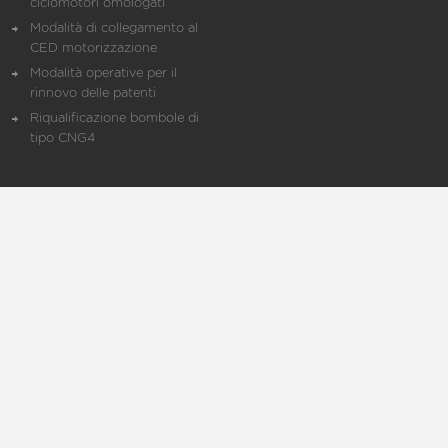
ciclomotori omologati
Modalità di collegamento al
CED motorizzazione
Modalità operative per il
rinnovo delle patenti
Riqualificazione bombole di
tipo CNG4