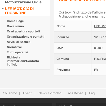
Motorizzazione Civile
UFF. MOT. CIV. DI
Qui trovi l'indirizzo dell'ufficio 
FROSINONE
A disposizione anche una mappa
Home Page
Dove siamo
Nome
UFF. MO
Orari apertura sportelli
Organizzazione e contatti
Indirizzo
Via Fede
Avvisi all'utenza
Normative
CAP
03100
Turni operativi
Richiesta
Comune
FROSIN
informazioni/Contatta
l'ufficio
Provincia
FR
Chi siamo
Eventi
News e circolari
Assistenza
Faq