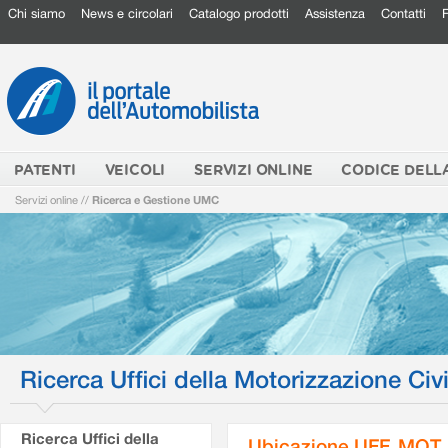
Chi siamo
News e circolari
Catalogo prodotti
Assistenza
Contatti
PATENTI
VEICOLI
SERVIZI ONLINE
CODICE DELL
Servizi online
//
Ricerca e Gestione UMC
Ricerca Uffici della Motorizzazione Civi
Ricerca Uffici della
Ubicazione UFF. MOT.