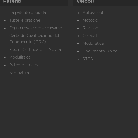
Patenti
Veicoli
La patente di guida
Autoveicoli
Tutte le pratiche
Motocicli
Foglio rosa e prove d’esame
Revisioni
Carta di Qualificazione del
Collaudi
Conducente (CQC)
Modulistica
Medici Certificatori - Novità
Documento Unico
Modulistica
STED
Patente nautica
Normativa