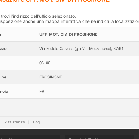
trovi l'indirizzo dell'ufficio selezionato.
isposizione anche una mappa interattiva che ne indica la localizzazio
e
UFF. MOT. CIV. DI FROSINONE
izzo
Via Fedele Calvosa (già Via Mezzacorsa), 87/91
03100
une
FROSINONE
ncia
FR
Assistenza
Faq