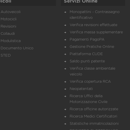
icoli
Servizi Online
Autoveicoli
Monopattini - Contrassegno
identificativo
Motocicli
Verifica revisioni effettuate
Revisioni
Verifica massa supplementare
Collaudi
Pagamenti PagoPA
Modulistica
Gestione Pratiche Online
Documento Unico
Piattaforma CUDE
STED
Saldo punti patente
Verifica classe ambientale
veicolo
Verifica copertura RCA
Neopatentati
Ricerca Uffici della
Motorizzazione Civile
Ricerca officine autorizzate
Ricerca Medici Certificatori
Statistiche immatricolazioni