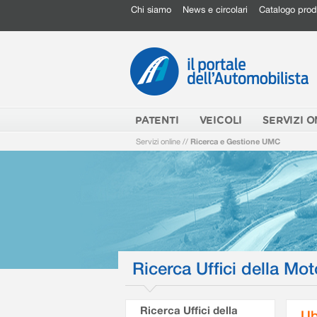
Chi siamo
News e circolari
Catalogo prod
PATENTI
VEICOLI
SERVIZI O
Servizi online
//
Ricerca e Gestione UMC
Ricerca Uffici della Mot
Ricerca Uffici della
Ub