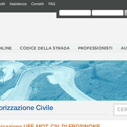
otti
Assistenza
Contatti
FAQ
NLINE
CODICE DELLA STRADA
PROFESSIONISTI
AU
orizzazione Civile
icazione UFF. MOT. CIV. DI FROSINONE