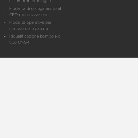
ciclomotori omologati
Modalità di collegamento al
CED motorizzazione
Modalità operative per il
rinnovo delle patenti
Riqualificazione bombole di
tipo CNG4