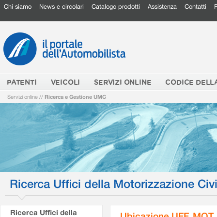
Chi siamo
News e circolari
Catalogo prodotti
Assistenza
Contatti
PATENTI
VEICOLI
SERVIZI ONLINE
CODICE DELL
Servizi online
//
Ricerca e Gestione UMC
Ricerca Uffici della Motorizzazione Civi
Ricerca Uffici della
Ubicazione UFF. MOT.