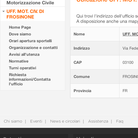
Motorizzazione Civile
UFF. MOT. CIV. DI
Qui trovi l'indirizzo dell'ufficio 
FROSINONE
A disposizione anche una mappa
Home Page
Dove siamo
Nome
UFF. MO
Orari apertura sportelli
Organizzazione e contatti
Indirizzo
Via Fede
Avvisi all'utenza
Normative
CAP
03100
Turni operativi
Richiesta
Comune
FROSIN
informazioni/Contatta
l'ufficio
Provincia
FR
Chi siamo
Eventi
News e circolari
Assistenza
Faq