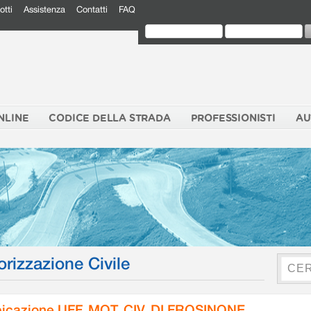
otti
Assistenza
Contatti
FAQ
NLINE
CODICE DELLA STRADA
PROFESSIONISTI
AU
orizzazione Civile
icazione UFF. MOT. CIV. DI FROSINONE