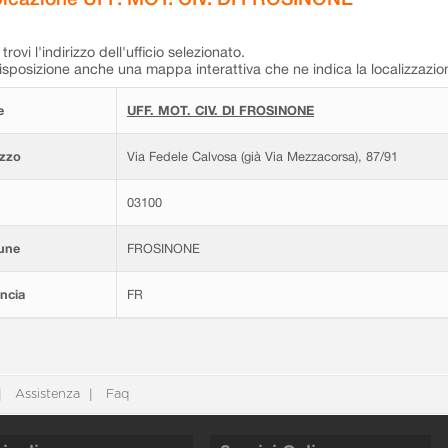
trovi l'indirizzo dell'ufficio selezionato.
isposizione anche una mappa interattiva che ne indica la localizzazio
e
UFF. MOT. CIV. DI FROSINONE
izzo
Via Fedele Calvosa (già Via Mezzacorsa), 87/91
03100
une
FROSINONE
ncia
FR
Assistenza
Faq