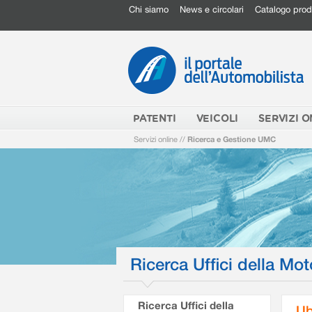
Chi siamo
News e circolari
Catalogo prod
PATENTI
VEICOLI
SERVIZI O
Servizi online
//
Ricerca e Gestione UMC
Ricerca Uffici della Mot
Ricerca Uffici della
Ub