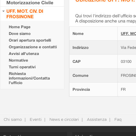
Motorizzazione Civile
UFF. MOT. CIV. DI
Qui trovi l'indirizzo dell'ufficio 
FROSINONE
A disposizione anche una mappa
Home Page
Dove siamo
Nome
UFF. MO
Orari apertura sportelli
Organizzazione e contatti
Indirizzo
Via Fede
Avvisi all'utenza
Normative
CAP
03100
Turni operativi
Richiesta
Comune
FROSIN
informazioni/Contatta
l'ufficio
Provincia
FR
Chi siamo
Eventi
News e circolari
Assistenza
Faq