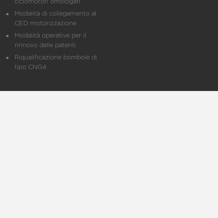
ciclomotori omologati
Modalità di collegamento al
CED motorizzazione
Modalità operative per il
rinnovo delle patenti
Riqualificazione bombole di
tipo CNG4