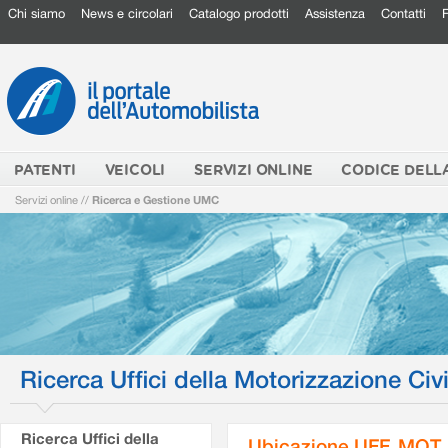
Chi siamo
News e circolari
Catalogo prodotti
Assistenza
Contatti
PATENTI
VEICOLI
SERVIZI ONLINE
CODICE DELL
Servizi online
//
Ricerca e Gestione UMC
Ricerca Uffici della Motorizzazione Civi
Ricerca Uffici della
Ubicazione UFF. MOT.