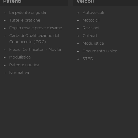
Patenti
Veicoli
La patente di guida
Autoveicoli
Tutte le pratiche
Motocicli
Foglio rosa e prove d’esame
Revisioni
Carta di Qualificazione del
Collaudi
Conducente (CQC)
Modulistica
Medici Certificatori - Novità
Documento Unico
Modulistica
STED
Patente nautica
Normativa