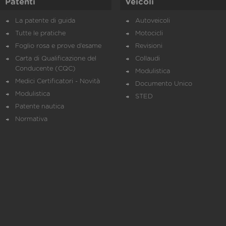
Patenti
Veicoli
La patente di guida
Autoveicoli
Tutte le pratiche
Motocicli
Foglio rosa e prove d’esame
Revisioni
Carta di Qualificazione del
Collaudi
Conducente (CQC)
Modulistica
Medici Certificatori - Novità
Documento Unico
Modulistica
STED
Patente nautica
Normativa