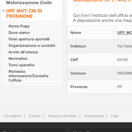
Motorizzazione Civile
UFF. MOT. CIV. DI
Qui trovi l'indirizzo dell'ufficio 
FROSINONE
A disposizione anche una mappa
Home Page
Dove siamo
Nome
UFF. MO
Orari apertura sportelli
Organizzazione e contatti
Indirizzo
Via Fede
Avvisi all'utenza
Normative
CAP
03100
Turni operativi
Richiesta
Comune
FROSIN
informazioni/Contatta
l'ufficio
Provincia
FR
Chi siamo
Eventi
News e circolari
Assistenza
Faq