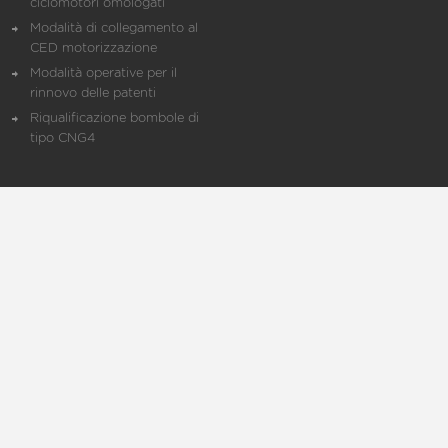
ciclomotori omologati
Modalità di collegamento al
CED motorizzazione
Modalità operative per il
rinnovo delle patenti
Riqualificazione bombole di
tipo CNG4