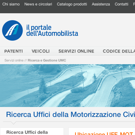
Chi siamo
News e circolari
Catalogo prodotti
Assistenza
Contatti
PATENTI
VEICOLI
SERVIZI ONLINE
CODICE DELL
Servizi online
//
Ricerca e Gestione UMC
Ricerca Uffici della Motorizzazione Civi
Ricerca Uffici della
Ubicazione UFF. MOT.