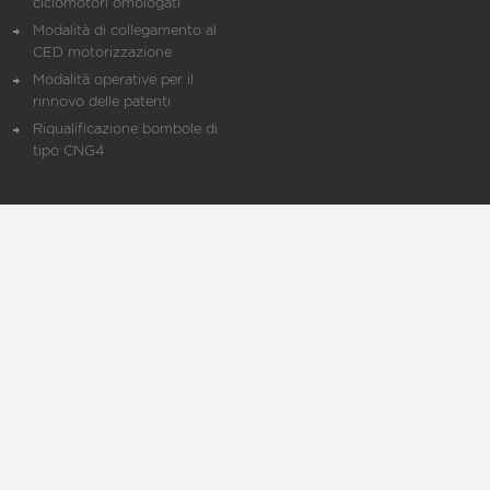
ciclomotori omologati
Modalità di collegamento al
CED motorizzazione
Modalità operative per il
rinnovo delle patenti
Riqualificazione bombole di
tipo CNG4