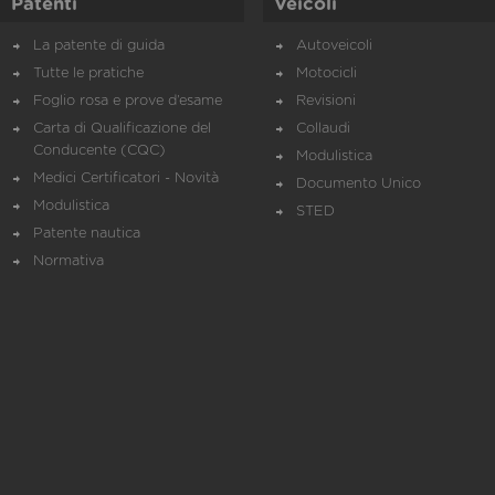
Patenti
Veicoli
La patente di guida
Autoveicoli
Tutte le pratiche
Motocicli
Foglio rosa e prove d’esame
Revisioni
Carta di Qualificazione del
Collaudi
Conducente (CQC)
Modulistica
Medici Certificatori - Novità
Documento Unico
Modulistica
STED
Patente nautica
Normativa