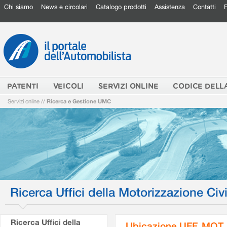
Chi siamo
News e circolari
Catalogo prodotti
Assistenza
Contatti
PATENTI
VEICOLI
SERVIZI ONLINE
CODICE DELL
Servizi online
//
Ricerca e Gestione UMC
Ricerca Uffici della Motorizzazione Civi
Ricerca Uffici della
Ubicazione UFF. MOT.