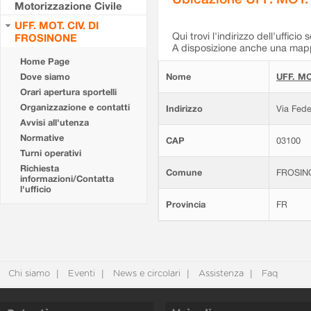
Motorizzazione Civile
UFF. MOT. CIV. DI
Qui trovi l'indirizzo dell'ufficio 
FROSINONE
A disposizione anche una mappa
Home Page
Dove siamo
Nome
UFF. MO
Orari apertura sportelli
Organizzazione e contatti
Indirizzo
Via Fede
Avvisi all'utenza
Normative
CAP
03100
Turni operativi
Richiesta
Comune
FROSIN
informazioni/Contatta
l'ufficio
Provincia
FR
Chi siamo
Eventi
News e circolari
Assistenza
Faq