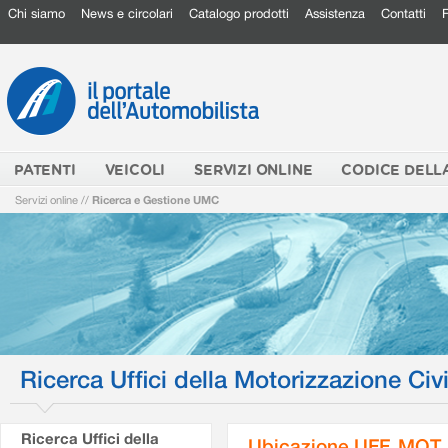
Chi siamo
News e circolari
Catalogo prodotti
Assistenza
Contatti
PATENTI
VEICOLI
SERVIZI ONLINE
CODICE DELL
Servizi online
//
Ricerca e Gestione UMC
Ricerca Uffici della Motorizzazione Civi
Ricerca Uffici della
Ubicazione UFF. MOT.