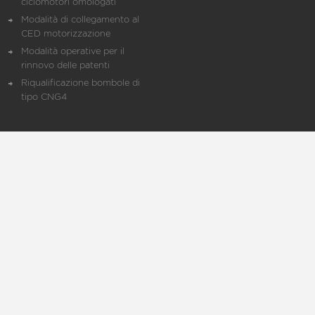
ciclomotori omologati
Modalità di collegamento al
CED motorizzazione
Modalità operative per il
rinnovo delle patenti
Riqualificazione bombole di
tipo CNG4