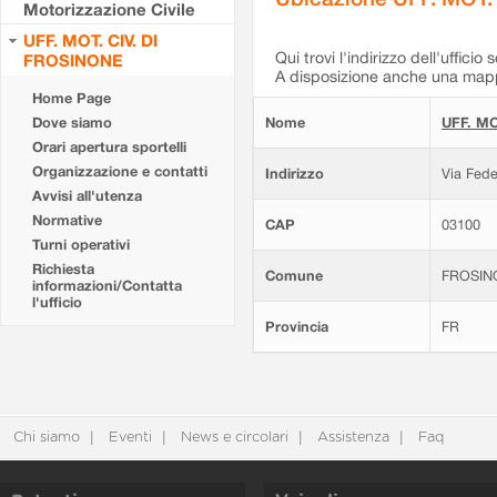
Motorizzazione Civile
UFF. MOT. CIV. DI
Qui trovi l'indirizzo dell'ufficio 
FROSINONE
A disposizione anche una mappa
Home Page
Dove siamo
Nome
UFF. MO
Orari apertura sportelli
Organizzazione e contatti
Indirizzo
Via Fede
Avvisi all'utenza
Normative
CAP
03100
Turni operativi
Richiesta
Comune
FROSIN
informazioni/Contatta
l'ufficio
Provincia
FR
Chi siamo
Eventi
News e circolari
Assistenza
Faq