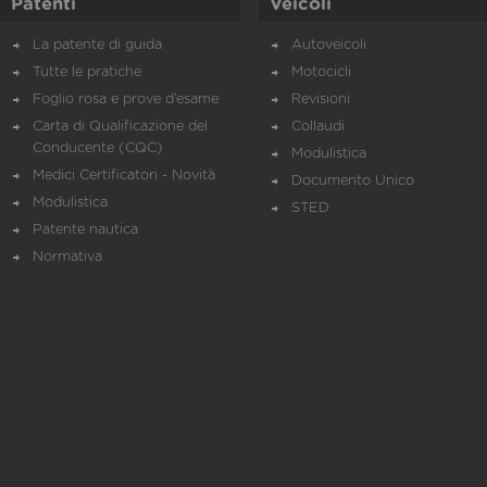
Patenti
Veicoli
La patente di guida
Autoveicoli
Tutte le pratiche
Motocicli
Foglio rosa e prove d’esame
Revisioni
Carta di Qualificazione del
Collaudi
Conducente (CQC)
Modulistica
Medici Certificatori - Novità
Documento Unico
Modulistica
STED
Patente nautica
Normativa