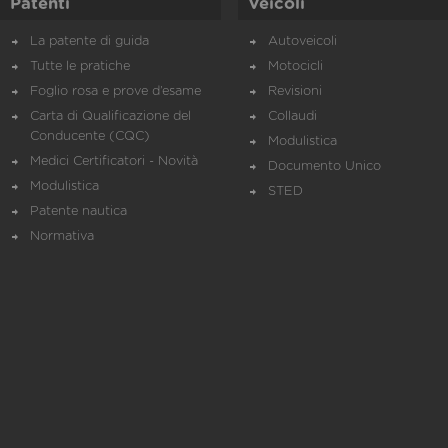
Patenti
Veicoli
La patente di guida
Autoveicoli
Tutte le pratiche
Motocicli
Foglio rosa e prove d’esame
Revisioni
Carta di Qualificazione del
Collaudi
Conducente (CQC)
Modulistica
Medici Certificatori - Novità
Documento Unico
Modulistica
STED
Patente nautica
Normativa