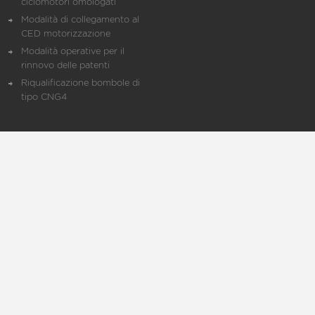
ciclomotori omologati
Modalità di collegamento al
CED motorizzazione
Modalità operative per il
rinnovo delle patenti
Riqualificazione bombole di
tipo CNG4