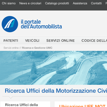
Chi siamo
News e circolari
Catalogo prodotti
Assistenza
Contatti
PATENTI
VEICOLI
SERVIZI ONLINE
CODICE DELL
Servizi online
//
Ricerca e Gestione UMC
Ricerca Uffici della Motorizzazione Civi
Ricerca Uffici della
Ubicazione UFF. MOT.