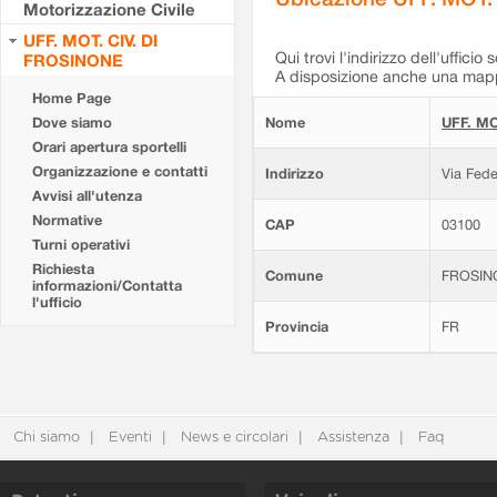
Motorizzazione Civile
UFF. MOT. CIV. DI
Qui trovi l'indirizzo dell'ufficio 
FROSINONE
A disposizione anche una mappa
Home Page
Dove siamo
Nome
UFF. MO
Orari apertura sportelli
Organizzazione e contatti
Indirizzo
Via Fede
Avvisi all'utenza
Normative
CAP
03100
Turni operativi
Richiesta
Comune
FROSIN
informazioni/Contatta
l'ufficio
Provincia
FR
Chi siamo
Eventi
News e circolari
Assistenza
Faq