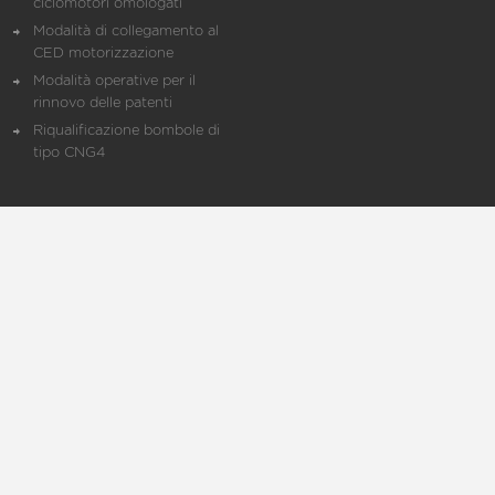
ciclomotori omologati
Modalità di collegamento al
CED motorizzazione
Modalità operative per il
rinnovo delle patenti
Riqualificazione bombole di
tipo CNG4