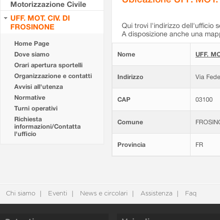
Motorizzazione Civile
UFF. MOT. CIV. DI
Qui trovi l'indirizzo dell'ufficio 
FROSINONE
A disposizione anche una mappa
Home Page
Dove siamo
Nome
UFF. MO
Orari apertura sportelli
Organizzazione e contatti
Indirizzo
Via Fede
Avvisi all'utenza
Normative
CAP
03100
Turni operativi
Richiesta
Comune
FROSIN
informazioni/Contatta
l'ufficio
Provincia
FR
Chi siamo
Eventi
News e circolari
Assistenza
Faq