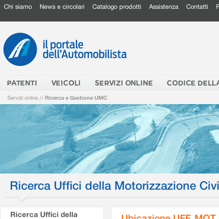
Chi siamo
News e circolari
Catalogo prodotti
Assistenza
Contatti
PATENTI
VEICOLI
SERVIZI ONLINE
CODICE DELL
Servizi online
//
Ricerca e Gestione UMC
Ricerca Uffici della Motorizzazione Civi
Ricerca Uffici della
Ubicazione UFF. MOT.