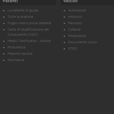
Patenti
Veicoli
La patente di guida
Autoveicoli
Tutte le pratiche
Motocicli
Foglio rosa e prove d’esame
Revisioni
Carta di Qualificazione del
Collaudi
Conducente (CQC)
Modulistica
Medici Certificatori - Novità
Documento Unico
Modulistica
STED
Patente nautica
Normativa