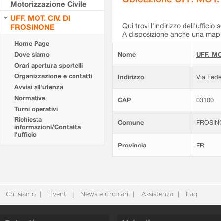
Motorizzazione Civile
UFF. MOT. CIV. DI
Qui trovi l'indirizzo dell'ufficio 
FROSINONE
A disposizione anche una mappa
Home Page
Dove siamo
Nome
UFF. MO
Orari apertura sportelli
Organizzazione e contatti
Indirizzo
Via Fede
Avvisi all'utenza
Normative
CAP
03100
Turni operativi
Richiesta
Comune
FROSIN
informazioni/Contatta
l'ufficio
Provincia
FR
Chi siamo
Eventi
News e circolari
Assistenza
Faq