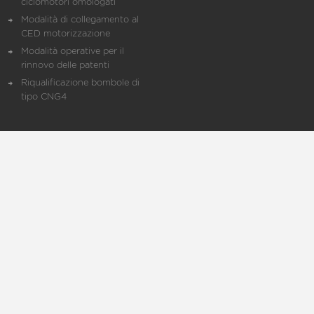
ciclomotori omologati
Modalità di collegamento al
CED motorizzazione
Modalità operative per il
rinnovo delle patenti
Riqualificazione bombole di
tipo CNG4