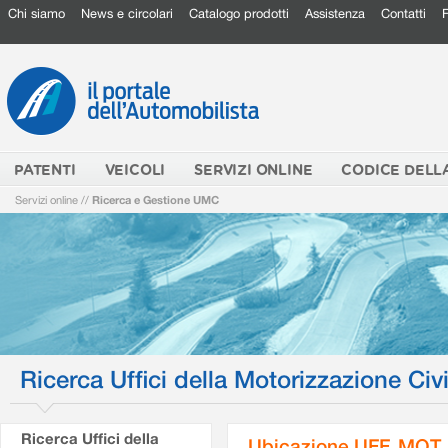
Chi siamo
News e circolari
Catalogo prodotti
Assistenza
Contatti
PATENTI
VEICOLI
SERVIZI ONLINE
CODICE DELL
Servizi online
//
Ricerca e Gestione UMC
Ricerca Uffici della Motorizzazione Civi
Ricerca Uffici della
Ubicazione UFF. MOT.