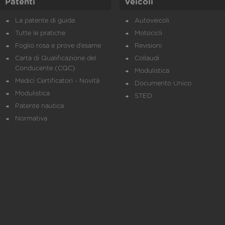
Patenti
Veicoli
La patente di guida
Autoveicoli
Tutte le pratiche
Motocicli
Foglio rosa e prove d’esame
Revisioni
Carta di Qualificazione del
Collaudi
Conducente (CQC)
Modulistica
Medici Certificatori - Novità
Documento Unico
Modulistica
STED
Patente nautica
Normativa